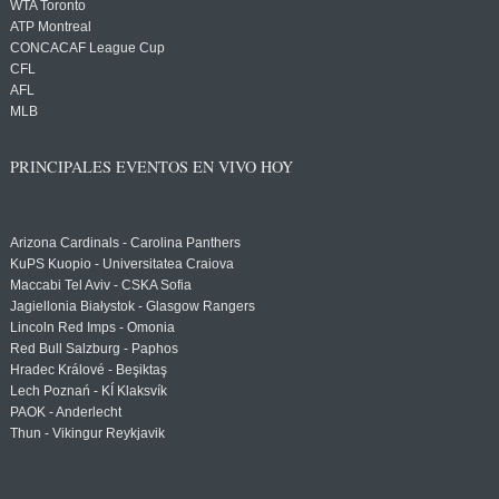
WTA Toronto
ATP Montreal
CONCACAF League Cup
CFL
AFL
MLB
PRINCIPALES EVENTOS EN VIVO HOY
Arizona Cardinals - Carolina Panthers
KuPS Kuopio - Universitatea Craiova
Maccabi Tel Aviv - CSKA Sofia
Jagiellonia Białystok - Glasgow Rangers
Lincoln Red Imps - Omonia
Red Bull Salzburg - Paphos
Hradec Králové - Beşiktaş
Lech Poznań - KÍ Klaksvík
PAOK - Anderlecht
Thun - Vikingur Reykjavik