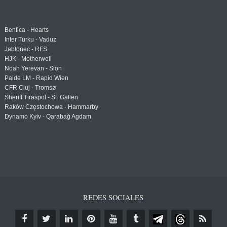
Benfica - Hearts
Inter Turku - Vaduz
Jablonec - RFS
HJK - Motherwell
Noah Yerevan - Sion
Paide LM - Rapid Wien
CFR Cluj - Tromsø
Sheriff Tiraspol - St. Gallen
Raków Częstochowa - Hammarby
Dynamo Kyiv - Qarabağ Agdam
REDES SOCIALES