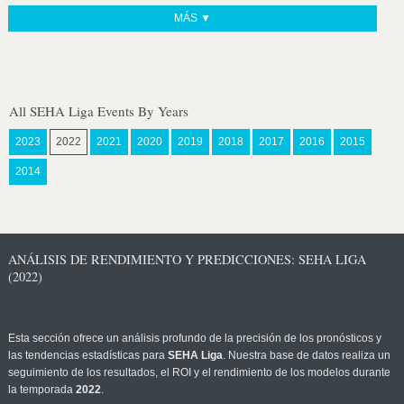
MÁS ▼
All SEHA Liga Events By Years
2023
2022
2021
2020
2019
2018
2017
2016
2015
2014
ANÁLISIS DE RENDIMIENTO Y PREDICCIONES: SEHA LIGA
(2022)
Esta sección ofrece un análisis profundo de la precisión de los pronósticos y
las tendencias estadísticas para
SEHA Liga
. Nuestra base de datos realiza un
seguimiento de los resultados, el ROI y el rendimiento de los modelos durante
la temporada
2022
.