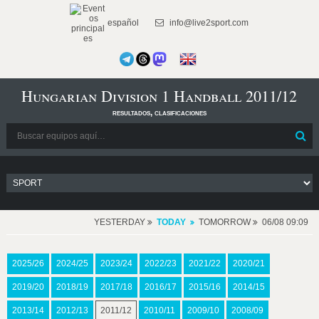
español
info@live2sport.com
Hungarian Division 1 Handball 2011/12
resultados, clasificaciones
YESTERDAY
TODAY
TOMORROW
06/08 09:09
2025/26
2024/25
2023/24
2022/23
2021/22
2020/21
2019/20
2018/19
2017/18
2016/17
2015/16
2014/15
2013/14
2012/13
2011/12
2010/11
2009/10
2008/09