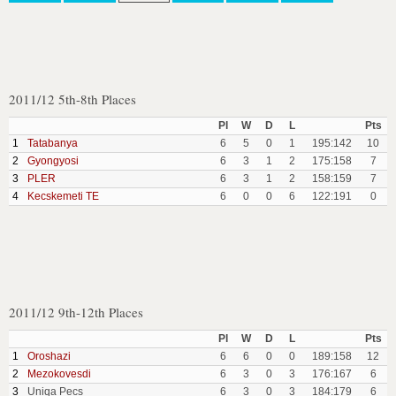
2011/12 5th-8th Places
Pl
W
D
L
Pts
1
Tatabanya
6
5
0
1
195:142
10
2
Gyongyosi
6
3
1
2
175:158
7
3
PLER
6
3
1
2
158:159
7
4
Kecskemeti TE
6
0
0
6
122:191
0
2011/12 9th-12th Places
Pl
W
D
L
Pts
1
Oroshazi
6
6
0
0
189:158
12
2
Mezokovesdi
6
3
0
3
176:167
6
3
Uniqa Pecs
6
3
0
3
184:179
6