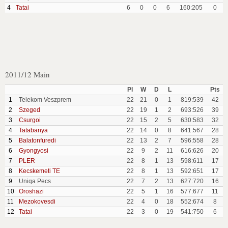
4
Tatai
6
0
0
6
160:205
0
2011/12 Main
Pl
W
D
L
Pts
1
Telekom Veszprem
22
21
0
1
819:539
42
2
Szeged
22
19
1
2
693:526
39
3
Csurgoi
22
15
2
5
630:583
32
4
Tatabanya
22
14
0
8
641:567
28
5
Balatonfuredi
22
13
2
7
596:558
28
6
Gyongyosi
22
9
2
11
616:626
20
7
PLER
22
8
1
13
598:611
17
8
Kecskemeti TE
22
8
1
13
592:651
17
9
Uniqa Pecs
22
7
2
13
627:720
16
10
Oroshazi
22
5
1
16
577:677
11
11
Mezokovesdi
22
4
0
18
552:674
8
12
Tatai
22
3
0
19
541:750
6