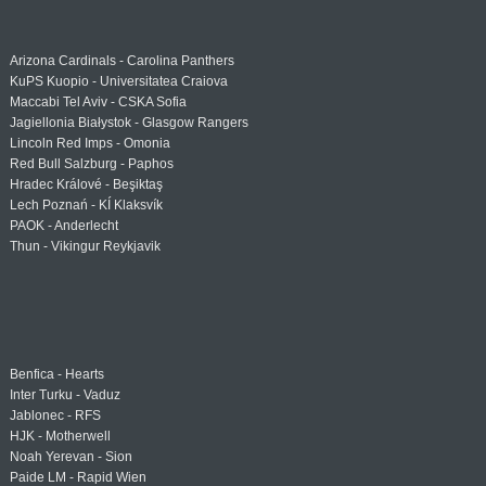
Arizona Cardinals - Carolina Panthers
KuPS Kuopio - Universitatea Craiova
Maccabi Tel Aviv - CSKA Sofia
Jagiellonia Białystok - Glasgow Rangers
Lincoln Red Imps - Omonia
Red Bull Salzburg - Paphos
Hradec Králové - Beşiktaş
Lech Poznań - KÍ Klaksvík
PAOK - Anderlecht
Thun - Vikingur Reykjavik
Benfica - Hearts
Inter Turku - Vaduz
Jablonec - RFS
HJK - Motherwell
Noah Yerevan - Sion
Paide LM - Rapid Wien