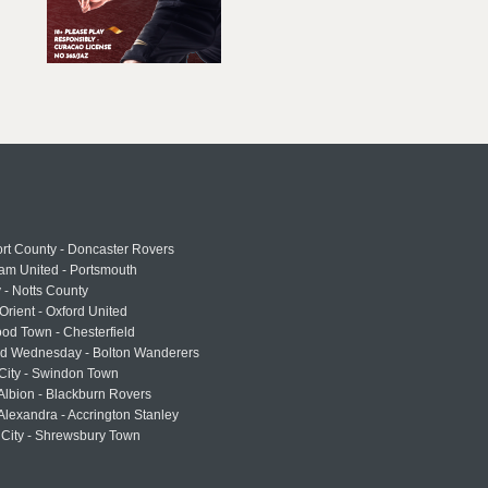
rt County - Doncaster Rovers
am United - Portsmouth
 - Notts County
Orient - Oxford United
od Town - Chesterfield
eld Wednesday - Bolton Wanderers
 City - Swindon Town
Albion - Blackburn Rovers
lexandra - Accrington Stanley
 City - Shrewsbury Town