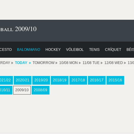
ball 2009/10
CESTO
BALONMANO
HOCKEY
VÓLEIBOL
TENIS
CRÍQUET
BÉI
ERDAY
TODAY
TOMORROW
10/08 MON
11/08 TUE
12/08 WED
13/
021/22
2020/21
2019/20
2018/19
2017/18
2016/17
2015/16
010/11
2009/10
2008/09