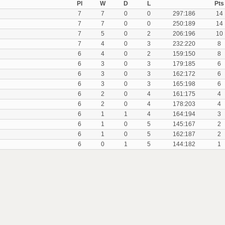
Pl
W
D
L
Pts
7
7
0
0
297:186
14
7
7
0
0
250:189
14
7
5
0
2
206:196
10
7
4
0
3
232:220
8
6
4
0
2
159:150
8
6
3
0
3
179:185
6
6
3
0
3
162:172
6
6
3
0
3
165:198
6
6
2
0
4
161:175
4
6
2
0
4
178:203
4
6
1
1
4
164:194
3
6
1
0
5
145:167
2
6
1
0
5
162:187
2
6
0
1
5
144:182
1