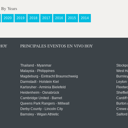
s By Years
2020
2019
2018
2017
2016
2015
2014
 HOY
PRINCIPALES EVENTOS EN VIVO HOY
Thailand - Myanmar
Stockpo
Malaysia - Philippines
West H
Magdeburg - Eintracht Braunschweig
Burnley
Darmstadt - Holstein Kiel
Leyton 
Karlsruher - Arminia Bielefeld
Fleetwo
Heidenheim - Osnabrück
Sheffi
Cambridge United - Barnet
Cardiff
Queens Park Rangers - Millwall
Burton 
Derby County - Lincoln City
Crewe A
Barnsley - Wigan Athletic
Salford