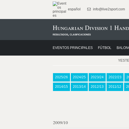
español
info@live2sport.com
Hungarian Division 1 Hand
resultados, clasificaciones
EVENTOS PRINCIPALES
FÚTBOL
BALON
YEST
2025/26
2024/25
2023/24
2022/23
2
2014/15
2013/14
2012/13
2011/12
2
2009/10