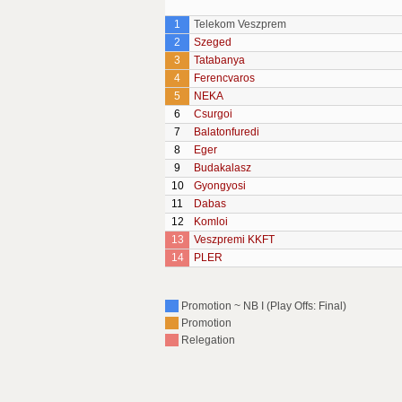
1
Telekom Veszprem
2
Szeged
3
Tatabanya
4
Ferencvaros
5
NEKA
6
Csurgoi
7
Balatonfuredi
8
Eger
9
Budakalasz
10
Gyongyosi
11
Dabas
12
Komloi
13
Veszpremi KKFT
14
PLER
Promotion ~ NB I (Play Offs: Final)
Promotion
Relegation