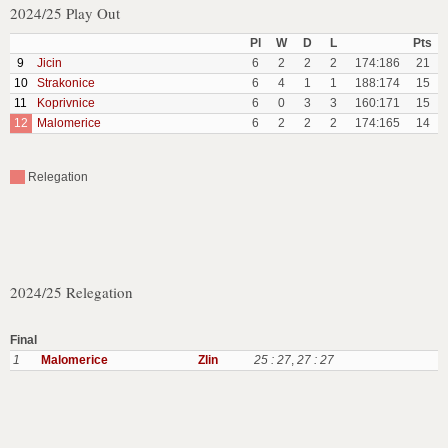
2024/25 Play Out
Pl
W
D
L
Pts
9
Jicin
6
2
2
2
174:186
21
10
Strakonice
6
4
1
1
188:174
15
11
Koprivnice
6
0
3
3
160:171
15
12
Malomerice
6
2
2
2
174:165
14
Relegation
2024/25 Relegation
Final
1
Malomerice
Zlin
25 : 27
,
27 : 27