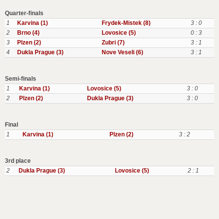
Quarter-finals
1
Karvina (1)
Frydek-Mistek (8)
3 : 0
2
Brno (4)
Lovosice (5)
0 : 3
3
Plzen (2)
Zubri (7)
3 : 1
4
Dukla Prague (3)
Nove Veseli (6)
3 : 1
Semi-finals
1
Karvina (1)
Lovosice (5)
3 : 0
2
Plzen (2)
Dukla Prague (3)
3 : 0
Final
1
Karvina (1)
Plzen (2)
3 : 2
3rd place
2
Dukla Prague (3)
Lovosice (5)
2 : 1