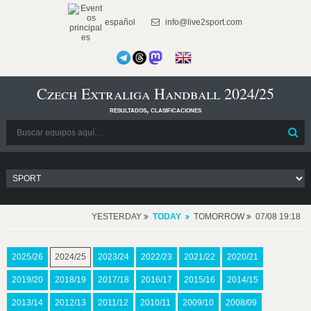
español
info@live2sport.com
Czech Extraliga Handball 2024/25
resultados, clasificaciones
YESTERDAY
TODAY
TOMORROW
07/08 19:18
2025/26
2024/25
2023/24
2022/23
2021/22
2020/21
2019/20
2018/19
2017/18
2016/17
2015/16
2014/15
2013/14
2012/13
2011/12
2010/11
2009/10
2008/09