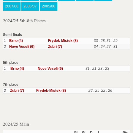
2007/08
2006/07
2005/06
2024/25 5th-8th Places
Semi-finals
1
Brno (4)
Frydek-Mistek (8)
33 : 28
,
31 : 29
2
Nove Veseli (6)
Zubri (7)
34 : 24
,
27 : 31
5th place
1
Brno (4)
Nove Veseli (6)
31 : 21
,
23 : 23
7th place
2
Zubri (7)
Frydek-Mistek (8)
26 : 25
,
22 : 26
2024/25 Main
Pl
W
D
L
Pts