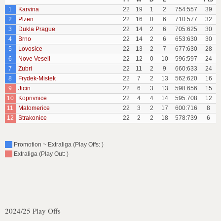
1
Karvina
22
19
1
2
754:557
39
2
Plzen
22
16
0
6
710:577
32
3
Dukla Prague
22
14
2
6
705:625
30
4
Brno
22
14
2
6
653:630
30
5
Lovosice
22
13
2
7
677:630
28
6
Nove Veseli
22
12
0
10
596:597
24
7
Zubri
22
11
2
9
660:633
24
8
Frydek-Mistek
22
7
2
13
562:620
16
9
Jicin
22
6
3
13
598:656
15
10
Koprivnice
22
4
4
14
595:708
12
11
Malomerice
22
3
2
17
600:716
8
12
Strakonice
22
2
2
18
578:739
6
Promotion ~ Extraliga (Play Offs: )
Extraliga (Play Out: )
2024/25 Play Offs