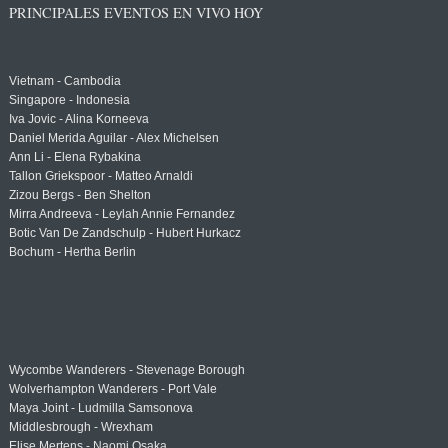
PRINCIPALES EVENTOS EN VIVO HOY
Vietnam - Cambodia
Singapore - Indonesia
Iva Jovic - Alina Korneeva
Daniel Merida Aguilar - Alex Michelsen
Ann Li - Elena Rybakina
Tallon Griekspoor - Matteo Arnaldi
Zizou Bergs - Ben Shelton
Mirra Andreeva - Leylah Annie Fernandez
Botic Van De Zandschulp - Hubert Hurkacz
Bochum - Hertha Berlin
Wycombe Wanderers - Stevenage Borough
Wolverhampton Wanderers - Port Vale
Maya Joint - Ludmilla Samsonova
Middlesbrough - Wrexham
Elise Mertens - Naomi Osaka