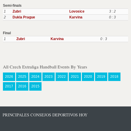
Semi-finals
1
Zubri
Lovosice
3 : 2
2
Dukla Prague
Karvina
0 : 3
Final
1
Zubri
Karvina
0 : 3
All Czech Extraliga Handball Events By Years
2026
2025
2024
2023
2022
2021
2020
2019
2018
2017
2016
2015
PRINCIPALES CONSEJOS DEPORTIVOS HOY