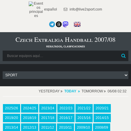
español
info@live2sport.com
Czech Extraliga Handball 2007/08
resultados, clasificaciones
YESTERDAY
TODAY
TOMORROW
06/08 02:32
2025/26
2024/25
2023/24
2022/23
2021/22
2020/21
2019/20
2018/19
2017/18
2016/17
2015/16
2014/15
2013/14
2012/13
2011/12
2010/11
2009/10
2008/09