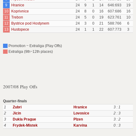
9
Hranice
24
9
1
14
646:693
19
10
Koprivnice
24
8
0
16
607:686
16
11
Trebon
24
5
0
19
623:761
10
12
Bystrice pod Hostynem
24
3
0
21
588:766
6
13
Hustopece
24
1
1
22
607:773
3
Promotion ~ Extraliga (Play Offs)
Extraliga (9th~12th places)
2007/08 Play Offs
Quarter-finals
1
Zubri
Hranice
3 : 1
2
Jicin
Lovosice
2 : 3
3
Dukla Prague
Plzen
3 : 2
4
Frydek-Mistek
Karvina
0 : 3