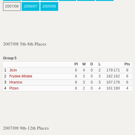
2007/08
2006/07
2005/06
2007/08 5th-8th Places
Group 5
Pl
W
D
L
Pts
1
Jicin
6
4
0
2
179:171
8
2
Frydek-Mistek
6
3
0
3
182:162
6
3
Hranice
6
3
0
3
167:176
6
4
Plzen
6
2
0
4
161:180
4
2007/08 9th-12th Places