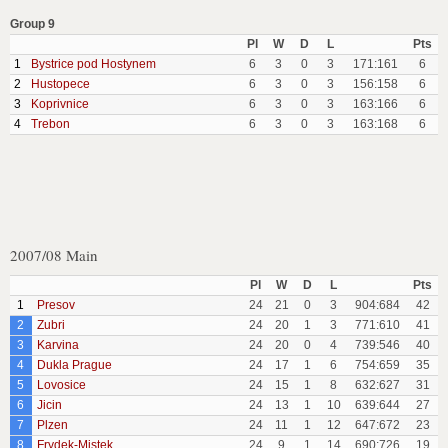
Group 9
Pl
W
D
L
Pts
1
Bystrice pod Hostynem
6
3
0
3
171:161
6
2
Hustopece
6
3
0
3
156:158
6
3
Koprivnice
6
3
0
3
163:166
6
4
Trebon
6
3
0
3
163:168
6
2007/08 Main
Pl
W
D
L
Pts
1
Presov
24
21
0
3
904:684
42
2
Zubri
24
20
1
3
771:610
41
3
Karvina
24
20
0
4
739:546
40
4
Dukla Prague
24
17
1
6
754:659
35
5
Lovosice
24
15
1
8
632:627
31
6
Jicin
24
13
1
10
639:644
27
7
Plzen
24
11
1
12
647:672
23
8
Frydek-Mistek
24
9
1
14
690:726
19