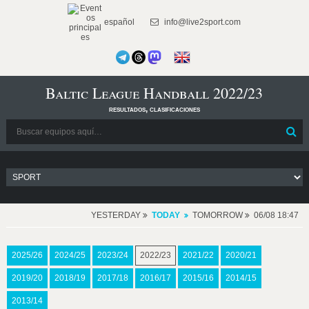
español
info@live2sport.com
Baltic League Handball 2022/23
resultados, clasificaciones
YESTERDAY
TODAY
TOMORROW
06/08 18:47
2025/26
2024/25
2023/24
2022/23
2021/22
2020/21
2019/20
2018/19
2017/18
2016/17
2015/16
2014/15
2013/14