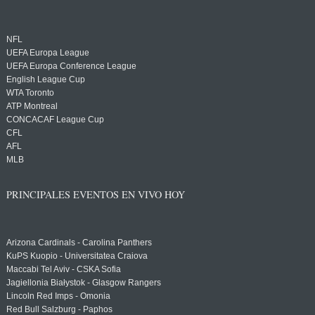
NFL
UEFA Europa League
UEFA Europa Conference League
English League Cup
WTA Toronto
ATP Montreal
CONCACAF League Cup
CFL
AFL
MLB
PRINCIPALES EVENTOS EN VIVO HOY
Arizona Cardinals - Carolina Panthers
KuPS Kuopio - Universitatea Craiova
Maccabi Tel Aviv - CSKA Sofia
Jagiellonia Białystok - Glasgow Rangers
Lincoln Red Imps - Omonia
Red Bull Salzburg - Paphos