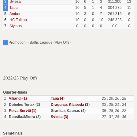
3
Sviesa
10
6
1
3
311:300
13
4
Tapa
10
5
1
4
304:275
11
5
Amber
10
3
0
7
261:315
6
6
HC Tallinn
10
0
0
10
248:328
0
7
Alytaus
0
0
0
0
0:0
0
Promotion ~ Baltic League (Play Offs)
2022/23 Play Offs
Quarter-finals
1
Viljandi (1)
Tapa (4)
25 : 20
,
26 : 28
2
Dobeles Tenax (2)
Dragunas Klaipeda (3)
33 : 28
,
21 : 24
3
Polva Serviti (1)
Granitas Kaunas (4)
39 : 28
,
26 : 22
4
Raasiku/Mistra (2)
Sviesa (3)
27 : 31
,
25 : 36
Semi-finals