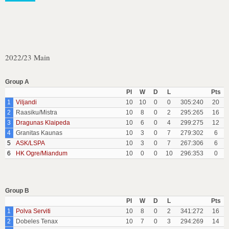
2022/23 Main
Group A
Pl
W
D
L
Pts
1
Viljandi
10
10
0
0
305:240
20
2
Raasiku/Mistra
10
8
0
2
295:265
16
3
Dragunas Klaipeda
10
6
0
4
299:275
12
4
Granitas Kaunas
10
3
0
7
279:302
6
5
ASK/LSPA
10
3
0
7
267:306
6
6
HK Ogre/Miandum
10
0
0
10
296:353
0
Group B
Pl
W
D
L
Pts
1
Polva Serviti
10
8
0
2
341:272
16
2
Dobeles Tenax
10
7
0
3
294:269
14