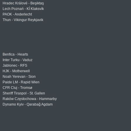
Hradec Králové - Beşiktaş
Lech Poznań - KÍ Klaksvík
PAOK - Anderlecht
Thun - Vikingur Reykjavik
Benfica - Hearts
Inter Turku - Vaduz
Jablonec - RFS
HJK - Motherwell
Noah Yerevan - Sion
Paide LM - Rapid Wien
CFR Cluj - Tromsø
Sheriff Tiraspol - St. Gallen
Raków Częstochowa - Hammarby
Dynamo Kyiv - Qarabağ Agdam