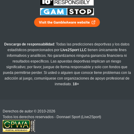
Descargo de responsabilidad
: Todas las predicciones deportivas y los datos
estadísticos proporcionados por
Live2Sport LLC
tienen únicamente fines
informativos y analíticos. No garantizamos ninguna ganancia financiera ni
resultados específicos. Las apuestas deportivas implican un riesgo
significativo; por favor, juegue de forma responsable y solo con fondos que
pueda permitirse perder. Si usted o alguien que conoce tiene problemas con la
adicción al juego, comuníquese con organizaciones de apoyo profesional de
inmediato.
18+
Derechos de autor © 2010-2026
Todos los derechos reservados - Donnael Sport (Live2Sport)