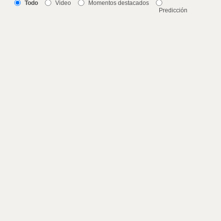
Todo
Video
Momentos destacados
Predicción