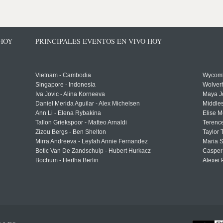
 HOY
PRINCIPALES EVENTOS EN VIVO HOY
Vietnam - Cambodia
Wycomb
Singapore - Indonesia
Wolver
Iva Jovic - Alina Korneeva
Maya J
Daniel Merida Aguilar - Alex Michelsen
Middle
Ann Li - Elena Rybakina
Elise M
Tallon Griekspoor - Matteo Arnaldi
Terenc
Zizou Bergs - Ben Shelton
Taylor 
Mirra Andreeva - Leylah Annie Fernandez
Maria S
Botic Van De Zandschulp - Hubert Hurkacz
Casper
Bochum - Hertha Berlin
Alexei 