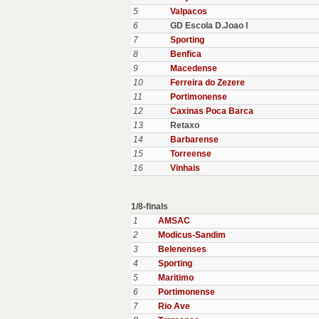
5
Valpacos
6
GD Escola D.Joao I
7
Sporting
8
Benfica
9
Macedense
10
Ferreira do Zezere
11
Portimonense
12
Caxinas Poca Barca
13
Retaxo
14
Barbarense
15
Torreense
16
Vinhais
1/8-finals
1
AMSAC
2
Modicus-Sandim
3
Belenenses
4
Sporting
5
Maritimo
6
Portimonense
7
Rio Ave