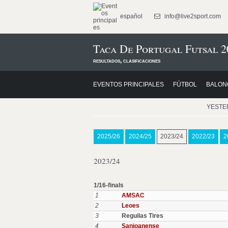
español
info@live2sport.com
Taca De Portugal Futsal 2
resultados, clasificaciones
EVENTOS PRINCIPALES
FÚTBOL
BALON
YESTE
2025/26
2024/25
2023/24
2022/23
2
2023/24
1/16-finals
1
AMSAC
2
Leoes
3
Reguilas Tires
4
Sanjoanense