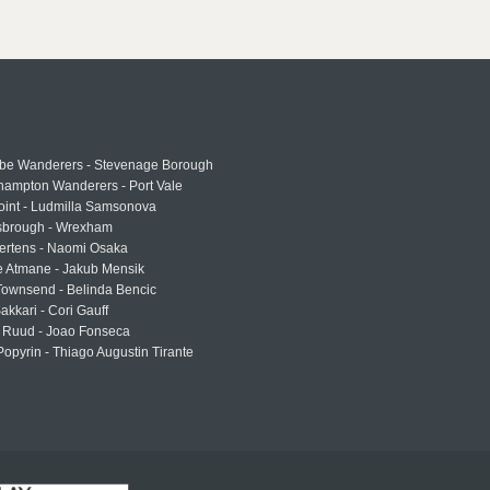
e Wanderers - Stevenage Borough
hampton Wanderers - Port Vale
oint - Ludmilla Samsonova
sbrough - Wrexham
ertens - Naomi Osaka
e Atmane - Jakub Mensik
Townsend - Belinda Bencic
akkari - Cori Gauff
 Ruud - Joao Fonseca
Popyrin - Thiago Augustin Tirante