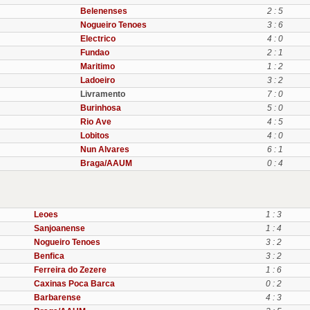
Belenenses
2 : 5
Nogueiro Tenoes
3 : 6
Electrico
4 : 0
Fundao
2 : 1
Maritimo
1 : 2
Ladoeiro
3 : 2
Livramento
7 : 0
Burinhosa
5 : 0
Rio Ave
4 : 5
Lobitos
4 : 0
Nun Alvares
6 : 1
Braga/AAUM
0 : 4
Leoes
1 : 3
Sanjoanense
1 : 4
Nogueiro Tenoes
3 : 2
Benfica
3 : 2
Ferreira do Zezere
1 : 6
Caxinas Poca Barca
0 : 2
Barbarense
4 : 3