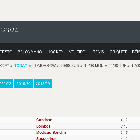
023/24
CESTO
BALONMANO
HOCKEY
VÓLEIBOL
TENIS
CRÍQUET
BÉI
RDAY
TODAY
TOMORROW
09/08 SUN
10/08 MON
11/08 TUE
12/
021/22
2019/20
2018/19
Candoso
4 : 1
Lombos
3 : 1
Modicus-Sandim
5 : 6
Sassoeiros
4 : 2