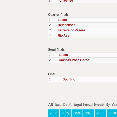
8
Torreense
Quarter-finals
1
Leoes
2
Belenenses
3
Ferreira do Zezere
4
Rio Ave
Semi-finals
1
Leoes
2
Caxinas Poca Barca
Final
1
Sporting
All Taca De Portugal Futsal Events By Yea
2026
2025
2024
2023
2022
2020