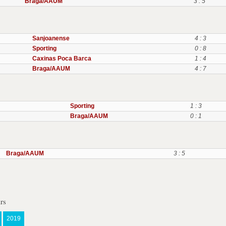
Braga/AAUM
3 : 5
Sanjoanense
4 : 3
Sporting
0 : 8
Caxinas Poca Barca
1 : 4
Braga/AAUM
4 : 7
Sporting
1 : 3
Braga/AAUM
0 : 1
Braga/AAUM
3 : 5
rs
2019