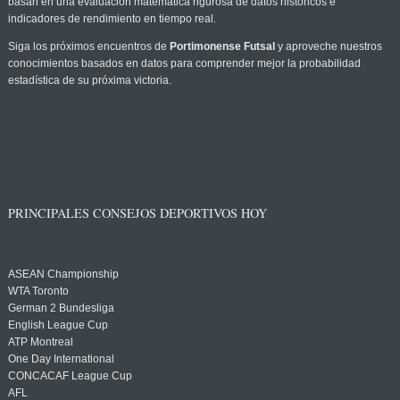
basan en una evaluación matemática rigurosa de datos históricos e
indicadores de rendimiento en tiempo real.
Siga los próximos encuentros de
Portimonense Futsal
y aproveche nuestros
conocimientos basados en datos para comprender mejor la probabilidad
estadística de su próxima victoria.
PRINCIPALES CONSEJOS DEPORTIVOS HOY
ASEAN Championship
WTA Toronto
German 2 Bundesliga
English League Cup
ATP Montreal
One Day International
CONCACAF League Cup
AFL