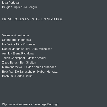
Liga Portugal
Belgian Jupiler Pro League
PRINCIPALES EVENTOS EN VIVO HOY
Vietnam - Cambodia
Singapore - Indonesia
Iva Jovic - Alina Korneeva
Daniel Merida Aguilar - Alex Michelsen
Ann Li - Elena Rybakina
Tallon Griekspoor - Matteo Arnaldi
Zizou Bergs - Ben Shelton
Mirra Andreeva - Leylah Annie Fernandez
Botic Van De Zandschulp - Hubert Hurkacz
Bochum - Hertha Berlin
Wycombe Wanderers - Stevenage Borough