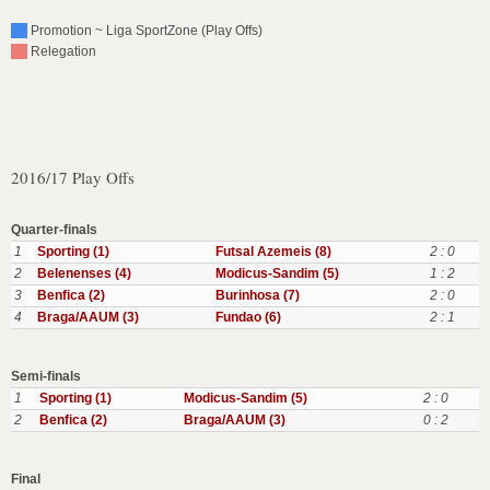
Promotion ~ Liga SportZone (Play Offs)
Relegation
2016/17 Play Offs
Quarter-finals
1
Sporting (1)
Futsal Azemeis (8)
2 : 0
2
Belenenses (4)
Modicus-Sandim (5)
1 : 2
3
Benfica (2)
Burinhosa (7)
2 : 0
4
Braga/AAUM (3)
Fundao (6)
2 : 1
Semi-finals
1
Sporting (1)
Modicus-Sandim (5)
2 : 0
2
Benfica (2)
Braga/AAUM (3)
0 : 2
Final