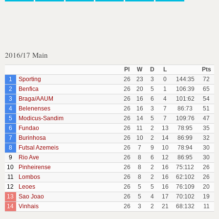
2016/17 Main
Pl
W
D
L
Pts
1
Sporting
26
23
3
0
144:35
72
2
Benfica
26
20
5
1
106:39
65
3
Braga/AAUM
26
16
6
4
101:62
54
4
Belenenses
26
16
3
7
86:73
51
5
Modicus-Sandim
26
14
5
7
109:76
47
6
Fundao
26
11
2
13
78:95
35
7
Burinhosa
26
10
2
14
86:99
32
8
Futsal Azemeis
26
7
9
10
78:94
30
9
Rio Ave
26
8
6
12
86:95
30
10
Pinheirense
26
8
2
16
75:112
26
11
Lombos
26
8
2
16
62:102
26
12
Leoes
26
5
5
16
76:109
20
13
Sao Joao
26
5
4
17
70:102
19
14
Vinhais
26
3
2
21
68:132
11