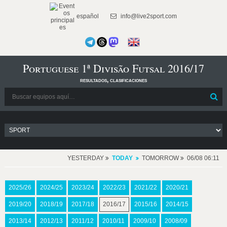
español
info@live2sport.com
Portuguese 1ª Divisão Futsal 2016/17
resultados, clasificaciones
YESTERDAY
TODAY
TOMORROW
06/08 06:11
2025/26
2024/25
2023/24
2022/23
2021/22
2020/21
2019/20
2018/19
2017/18
2016/17
2015/16
2014/15
2013/14
2012/13
2011/12
2010/11
2009/10
2008/09