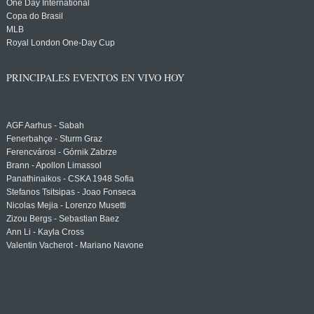
One Day International
Copa do Brasil
MLB
Royal London One-Day Cup
PRINCIPALES EVENTOS EN VIVO HOY
AGF Aarhus - Sabah
Fenerbahçe - Sturm Graz
Ferencvárosi - Górnik Zabrze
Brann - Apollon Limassol
Panathinaikos - CSKA 1948 Sofia
Stefanos Tsitsipas - Joao Fonseca
Nicolas Mejia - Lorenzo Musetti
Zizou Bergs - Sebastian Baez
Ann Li - Kayla Cross
Valentin Vacherot - Mariano Navone