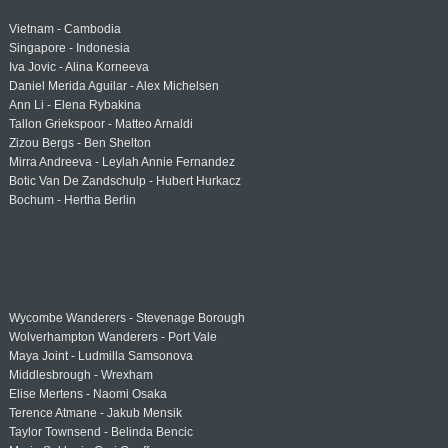
Vietnam - Cambodia
Singapore - Indonesia
Iva Jovic - Alina Korneeva
Daniel Merida Aguilar - Alex Michelsen
Ann Li - Elena Rybakina
Tallon Griekspoor - Matteo Arnaldi
Zizou Bergs - Ben Shelton
Mirra Andreeva - Leylah Annie Fernandez
Botic Van De Zandschulp - Hubert Hurkacz
Bochum - Hertha Berlin
Wycombe Wanderers - Stevenage Borough
Wolverhampton Wanderers - Port Vale
Maya Joint - Ludmilla Samsonova
Middlesbrough - Wrexham
Elise Mertens - Naomi Osaka
Terence Atmane - Jakub Mensik
Taylor Townsend - Belinda Bencic