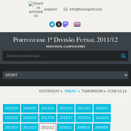
español
info@live2sport.com
Portuguese 1ª Divisão Futsal 2011/12
resultados, clasificaciones
YESTERDAY
TODAY
TOMORROW
07/08 23:19
2025/26
2024/25
2023/24
2022/23
2021/22
2020/21
2019/20
2018/19
2017/18
2016/17
2015/16
2014/15
2013/14
2012/13
2011/12
2010/11
2009/10
2008/09