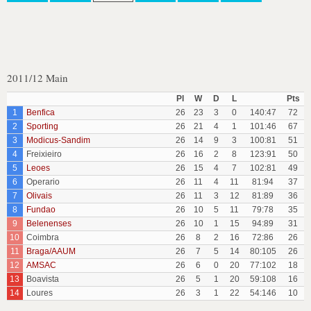
2011/12 Main
Pl
W
D
L
Pts
1
Benfica
26
23
3
0
140:47
72
2
Sporting
26
21
4
1
101:46
67
3
Modicus-Sandim
26
14
9
3
100:81
51
4
Freixieiro
26
16
2
8
123:91
50
5
Leoes
26
15
4
7
102:81
49
6
Operario
26
11
4
11
81:94
37
7
Olivais
26
11
3
12
81:89
36
8
Fundao
26
10
5
11
79:78
35
9
Belenenses
26
10
1
15
94:89
31
10
Coimbra
26
8
2
16
72:86
26
11
Braga/AAUM
26
7
5
14
80:105
26
12
AMSAC
26
6
0
20
77:102
18
13
Boavista
26
5
1
20
59:108
16
14
Loures
26
3
1
22
54:146
10