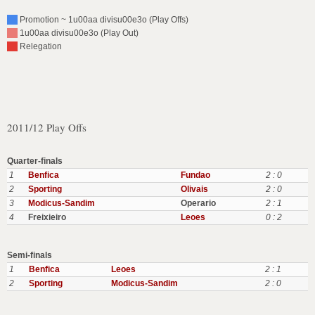
Promotion ~ 1u00aa divisu00e3o (Play Offs)
1u00aa divisu00e3o (Play Out)
Relegation
2011/12 Play Offs
Quarter-finals
1
Benfica
Fundao
2 : 0
2
Sporting
Olivais
2 : 0
3
Modicus-Sandim
Operario
2 : 1
4
Freixieiro
Leoes
0 : 2
Semi-finals
1
Benfica
Leoes
2 : 1
2
Sporting
Modicus-Sandim
2 : 0