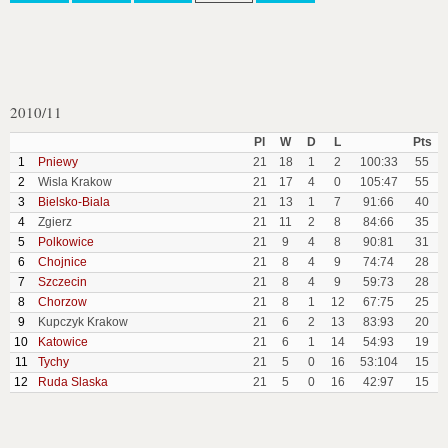
2010/11
Pl
W
D
L
Pts
1
Pniewy
21
18
1
2
100:33
55
2
Wisla Krakow
21
17
4
0
105:47
55
3
Bielsko-Biala
21
13
1
7
91:66
40
4
Zgierz
21
11
2
8
84:66
35
5
Polkowice
21
9
4
8
90:81
31
6
Chojnice
21
8
4
9
74:74
28
7
Szczecin
21
8
4
9
59:73
28
8
Chorzow
21
8
1
12
67:75
25
9
Kupczyk Krakow
21
6
2
13
83:93
20
10
Katowice
21
6
1
14
54:93
19
11
Tychy
21
5
0
16
53:104
15
12
Ruda Slaska
21
5
0
16
42:97
15