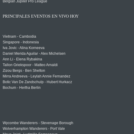
Belgian Jupiler Pro League
PRINCIPALES EVENTOS EN VIVO HOY
Vietnam - Cambodia
Singapore - Indonesia
Iva Jovic - Alina Korneeva
Daniel Merida Aguilar - Alex Michelsen
Ann Li - Elena Rybakina
Tallon Griekspoor - Matteo Arnaldi
Zizou Bergs - Ben Shelton
Mirra Andreeva - Leylah Annie Fernandez
Botic Van De Zandschulp - Hubert Hurkacz
Bochum - Hertha Berlin
Wycombe Wanderers - Stevenage Borough
Wolverhampton Wanderers - Port Vale