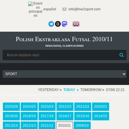
español
info@live2sport.com
Polish Ekstraklasa Futsal 2010/11
resultados, clasificaciones
YESTERDAY
TODAY
TOMORROW
07/08 22:21
2025/26
2024/25
2023/24
2022/23
2021/22
2020/21
2019/20
2018/19
2017/18
2016/17
2015/16
2014/15
2013/14
2012/13
2011/12
2010/11
2009/10