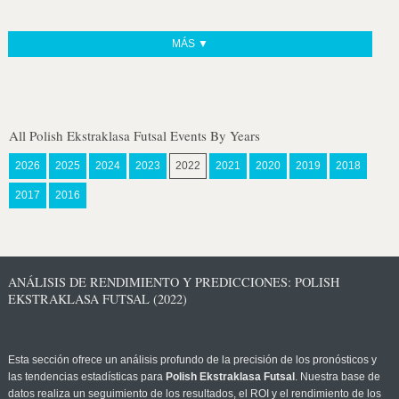
MÁS ▼
All Polish Ekstraklasa Futsal Events By Years
2026
2025
2024
2023
2022
2021
2020
2019
2018
2017
2016
ANÁLISIS DE RENDIMIENTO Y PREDICCIONES: POLISH
EKSTRAKLASA FUTSAL (2022)
Esta sección ofrece un análisis profundo de la precisión de los pronósticos y
las tendencias estadísticas para
Polish Ekstraklasa Futsal
. Nuestra base de
datos realiza un seguimiento de los resultados, el ROI y el rendimiento de los