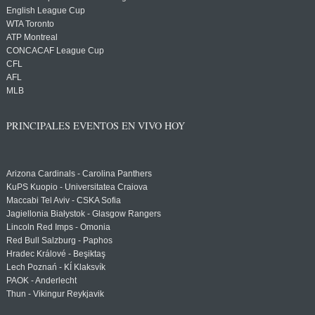
English League Cup
WTA Toronto
ATP Montreal
CONCACAF League Cup
CFL
AFL
MLB
PRINCIPALES EVENTOS EN VIVO HOY
Arizona Cardinals - Carolina Panthers
KuPS Kuopio - Universitatea Craiova
Maccabi Tel Aviv - CSKA Sofia
Jagiellonia Białystok - Glasgow Rangers
Lincoln Red Imps - Omonia
Red Bull Salzburg - Paphos
Hradec Králové - Beşiktaş
Lech Poznań - KÍ Klaksvík
PAOK - Anderlecht
Thun - Vikingur Reykjavik