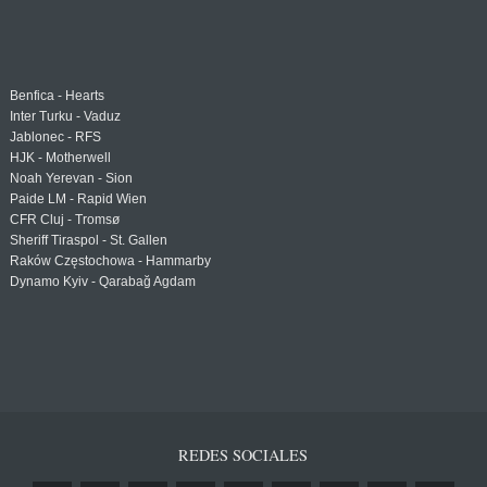
Benfica - Hearts
Inter Turku - Vaduz
Jablonec - RFS
HJK - Motherwell
Noah Yerevan - Sion
Paide LM - Rapid Wien
CFR Cluj - Tromsø
Sheriff Tiraspol - St. Gallen
Raków Częstochowa - Hammarby
Dynamo Kyiv - Qarabağ Agdam
REDES SOCIALES