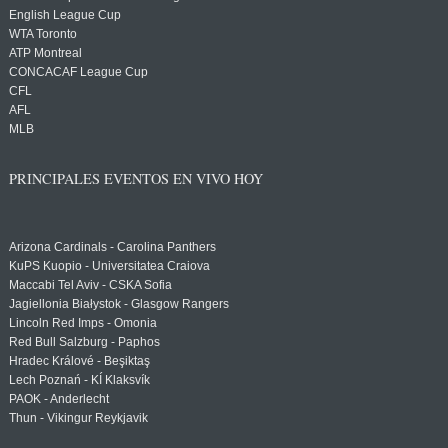
English League Cup
WTA Toronto
ATP Montreal
CONCACAF League Cup
CFL
AFL
MLB
PRINCIPALES EVENTOS EN VIVO HOY
Arizona Cardinals - Carolina Panthers
KuPS Kuopio - Universitatea Craiova
Maccabi Tel Aviv - CSKA Sofia
Jagiellonia Białystok - Glasgow Rangers
Lincoln Red Imps - Omonia
Red Bull Salzburg - Paphos
Hradec Králové - Beşiktaş
Lech Poznań - KÍ Klaksvík
PAOK - Anderlecht
Thun - Vikingur Reykjavik