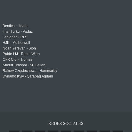
Benfica - Hearts
Inter Turku - Vaduz
Jablonec - RFS
HJK - Motherwell
Noah Yerevan - Sion
Paide LM - Rapid Wien
CFR Cluj - Tromsø
Sheriff Tiraspol - St. Gallen
Raków Częstochowa - Hammarby
Dynamo Kyiv - Qarabağ Agdam
REDES SOCIALES