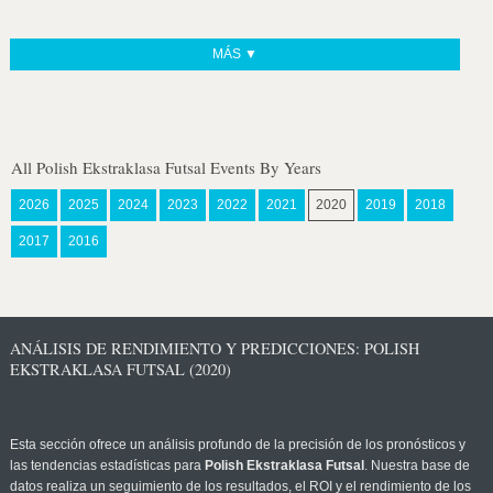
MÁS ▼
All Polish Ekstraklasa Futsal Events By Years
2026
2025
2024
2023
2022
2021
2020
2019
2018
2017
2016
ANÁLISIS DE RENDIMIENTO Y PREDICCIONES: POLISH
EKSTRAKLASA FUTSAL (2020)
Esta sección ofrece un análisis profundo de la precisión de los pronósticos y
las tendencias estadísticas para
Polish Ekstraklasa Futsal
. Nuestra base de
datos realiza un seguimiento de los resultados, el ROI y el rendimiento de los