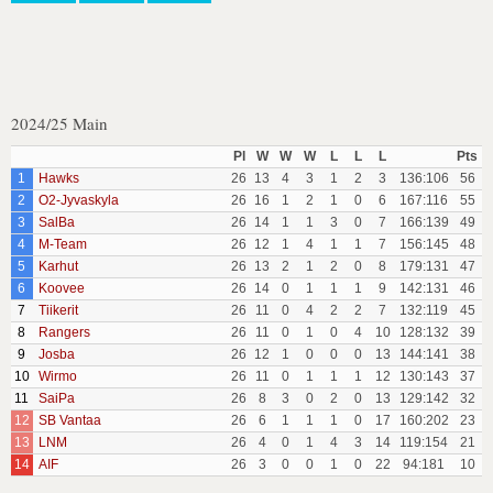
2024/25 Main
Pl
W
W
W
L
L
L
Pts
1
Hawks
26
13
4
3
1
2
3
136:106
56
2
O2-Jyvaskyla
26
16
1
2
1
0
6
167:116
55
3
SalBa
26
14
1
1
3
0
7
166:139
49
4
M-Team
26
12
1
4
1
1
7
156:145
48
5
Karhut
26
13
2
1
2
0
8
179:131
47
6
Koovee
26
14
0
1
1
1
9
142:131
46
7
Tiikerit
26
11
0
4
2
2
7
132:119
45
8
Rangers
26
11
0
1
0
4
10
128:132
39
9
Josba
26
12
1
0
0
0
13
144:141
38
10
Wirmo
26
11
0
1
1
1
12
130:143
37
11
SaiPa
26
8
3
0
2
0
13
129:142
32
12
SB Vantaa
26
6
1
1
1
0
17
160:202
23
13
LNM
26
4
0
1
4
3
14
119:154
21
14
AIF
26
3
0
0
1
0
22
94:181
10