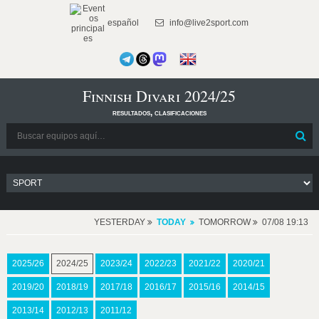
español
info@live2sport.com
Finnish Divari 2024/25
resultados, clasificaciones
YESTERDAY
TODAY
TOMORROW
07/08 19:13
2025/26
2024/25
2023/24
2022/23
2021/22
2020/21
2019/20
2018/19
2017/18
2016/17
2015/16
2014/15
2013/14
2012/13
2011/12