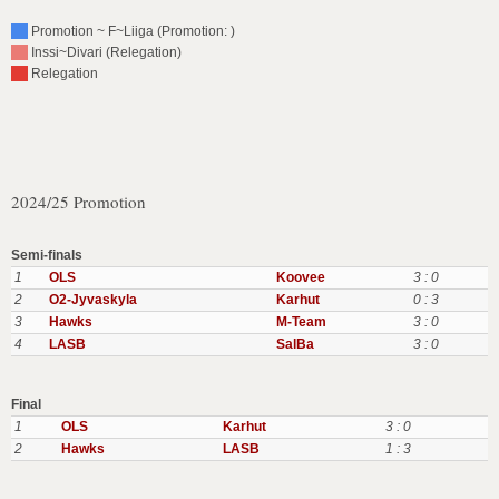
Promotion ~ F~Liiga (Promotion: )
Inssi~Divari (Relegation)
Relegation
2024/25 Promotion
Semi-finals
1
OLS
Koovee
3 : 0
2
O2-Jyvaskyla
Karhut
0 : 3
3
Hawks
M-Team
3 : 0
4
LASB
SalBa
3 : 0
Final
1
OLS
Karhut
3 : 0
2
Hawks
LASB
1 : 3