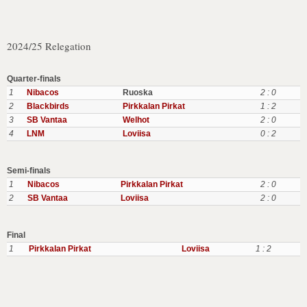
2024/25 Relegation
Quarter-finals
1
Nibacos
Ruoska
2 : 0
2
Blackbirds
Pirkkalan Pirkat
1 : 2
3
SB Vantaa
Welhot
2 : 0
4
LNM
Loviisa
0 : 2
Semi-finals
1
Nibacos
Pirkkalan Pirkat
2 : 0
2
SB Vantaa
Loviisa
2 : 0
Final
1
Pirkkalan Pirkat
Loviisa
1 : 2