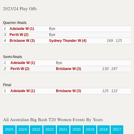
2023/24 Play Offs
Quarter-finals
1
Adelaide W (1)
Bye
3
Perth W (2)
Bye
4
Brisbane W (3)
Sydney Thunder W (4)
169 : 125
Semi-finals
1
Adelaide W (1)
Bye
2
Perth W (2)
Brisbane W (3)
130 : 197
Final
1
Adelaide W (1)
Brisbane W (3)
125 : 122
All Australian Big Bash T20 Women Events By Years
2025
2024
2023
2022
2021
2020
2019
2018
2017