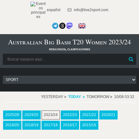
español
info@live2sport.com
Australian Big Bash T20 Women 2023/24
resultados, clasificaciones
YESTERDAY
TODAY
TOMORROW
10/08 03:32
2025/26
2024/25
2023/24
2022/23
2021/22
2020/21
2019/20
2018/19
2017/18
2016/17
2015/16