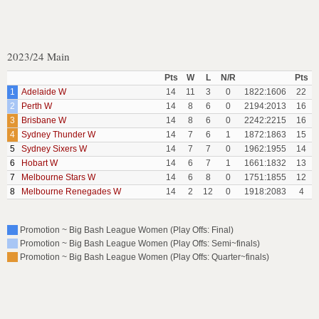
2023/24 Main
Pts
W
L
N/R
Pts
1
Adelaide W
14
11
3
0
1822:1606
22
2
Perth W
14
8
6
0
2194:2013
16
3
Brisbane W
14
8
6
0
2242:2215
16
4
Sydney Thunder W
14
7
6
1
1872:1863
15
5
Sydney Sixers W
14
7
7
0
1962:1955
14
6
Hobart W
14
6
7
1
1661:1832
13
7
Melbourne Stars W
14
6
8
0
1751:1855
12
8
Melbourne Renegades W
14
2
12
0
1918:2083
4
Promotion ~ Big Bash League Women (Play Offs: Final)
Promotion ~ Big Bash League Women (Play Offs: Semi~finals)
Promotion ~ Big Bash League Women (Play Offs: Quarter~finals)