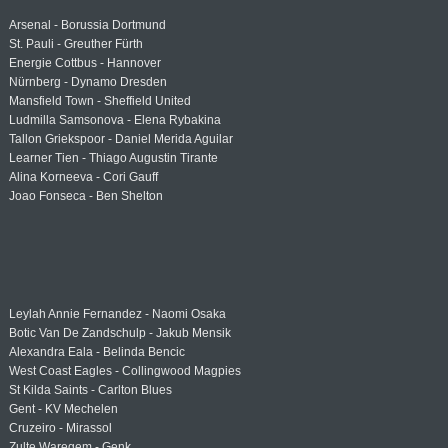
Arsenal - Borussia Dortmund
St. Pauli - Greuther Fürth
Energie Cottbus - Hannover
Nürnberg - Dynamo Dresden
Mansfield Town - Sheffield United
Ludmilla Samsonova - Elena Rybakina
Tallon Griekspoor - Daniel Merida Aguilar
Learner Tien - Thiago Augustin Tirante
Alina Korneeva - Cori Gauff
Joao Fonseca - Ben Shelton
Leylah Annie Fernandez - Naomi Osaka
Botic Van De Zandschulp - Jakub Mensik
Alexandra Eala - Belinda Bencic
West Coast Eagles - Collingwood Magpies
St Kilda Saints - Carlton Blues
Gent - KV Mechelen
Cruzeiro - Mirassol
Zulte Waregem - Genk