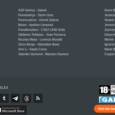
AGF Aarhus - Sabah
Nuno Bo
Fenerbahçe - Sturm Graz
Jessic
Ferencvárosi - Górnik Zabrze
Sloane 
Brann - Apollon Limassol
Jenson
Panathinaikos - CSKA 1948 Sofia
Zachary
Stefanos Tsitsipas - Joao Fonseca
Darya K
Nicolas Mejia - Lorenzo Musetti
Miomir 
Zizou Bergs - Sebastian Baez
Ignacio
Ann Li - Kayla Cross
Marie 
Valentin Vacherot - Mariano Navone
Casper
ALES