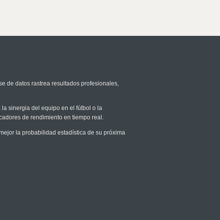
se de datos rastrea resultados profesionales,
la sinergia del equipo en el fútbol o la
icadores de rendimiento en tiempo real.
jor la probabilidad estadística de su próxima