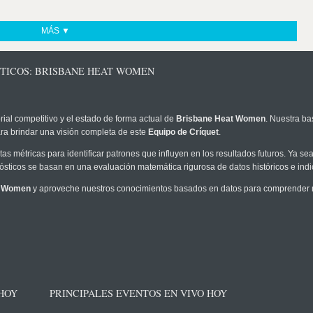
MÁS ▼
STICOS: BRISBANE HEAT WOMEN
rial competitivo y el estado de forma actual de
Brisbane Heat Women
. Nuestra ba
ra brindar una visión completa de este
Equipo de Críquet
.
as métricas para identificar patrones que influyen en los resultados futuros. Ya sea 
onósticos se basan en una evaluación matemática rigurosa de datos históricos e ind
t Women
y aproveche nuestros conocimientos basados en datos para comprender me
 HOY
PRINCIPALES EVENTOS EN VIVO HOY