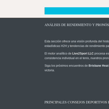
ANÁLISIS DE RENDIMIENTO Y PRONÓ
Esta sección ofrece una visión profunda del histo
estadísticas H2H y tendencias de rendimiento pa
El motor analítico de
Live2Sport LLC
procesa est
consistencia individual en el tenis, nuestros pr
Siga los próximos encuentros de
Brisbane Hea
victoria.
PRINCIPALES CONSEJOS DEPORTIVOS