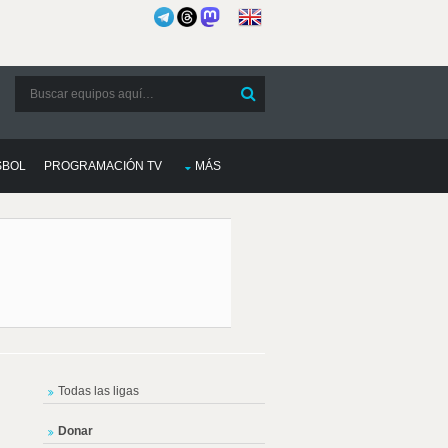
SBOL
PROGRAMACIÓN TV
MÁS
Todas las ligas
Donar