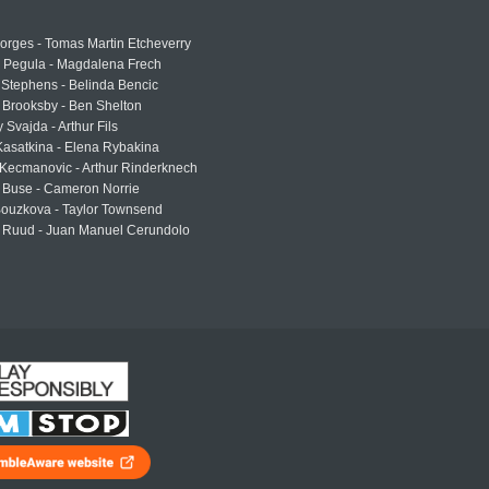
rges - Tomas Martin Etcheverry
a Pegula - Magdalena Frech
Stephens - Belinda Bencic
 Brooksby - Ben Shelton
 Svajda - Arthur Fils
asatkina - Elena Rybakina
Kecmanovic - Arthur Rinderknech
 Buse - Cameron Norrie
Bouzkova - Taylor Townsend
 Ruud - Juan Manuel Cerundolo