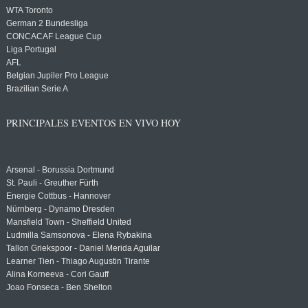
WTA Toronto
German 2 Bundesliga
CONCACAF League Cup
Liga Portugal
AFL
Belgian Jupiler Pro League
Brazilian Serie A
PRINCIPALES EVENTOS EN VIVO HOY
Arsenal - Borussia Dortmund
St. Pauli - Greuther Fürth
Energie Cottbus - Hannover
Nürnberg - Dynamo Dresden
Mansfield Town - Sheffield United
Ludmilla Samsonova - Elena Rybakina
Tallon Griekspoor - Daniel Merida Aguilar
Learner Tien - Thiago Augustin Tirante
Alina Korneeva - Cori Gauff
Joao Fonseca - Ben Shelton