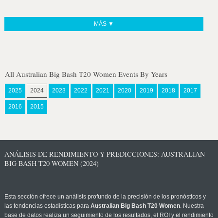
MÁS ▼
All Australian Big Bash T20 Women Events By Years
2025
2024
2023
2022
2021
2020
2019
2018
2017
2016
2015
ANÁLISIS DE RENDIMIENTO Y PREDICCIONES: AUSTRALIAN
BIG BASH T20 WOMEN (2024)
Esta sección ofrece un análisis profundo de la precisión de los pronósticos y
las tendencias estadísticas para
Australian Big Bash T20 Women
. Nuestra
base de datos realiza un seguimiento de los resultados, el ROI y el rendimiento