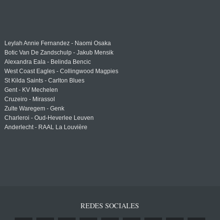
Leylah Annie Fernandez - Naomi Osaka
Botic Van De Zandschulp - Jakub Mensik
Alexandra Eala - Belinda Bencic
West Coast Eagles - Collingwood Magpies
St Kilda Saints - Carlton Blues
Gent - KV Mechelen
Cruzeiro - Mirassol
Zulte Waregem - Genk
Charleroi - Oud-Heverlee Leuven
Anderlecht - RAAL La Louvière
REDES SOCIALES