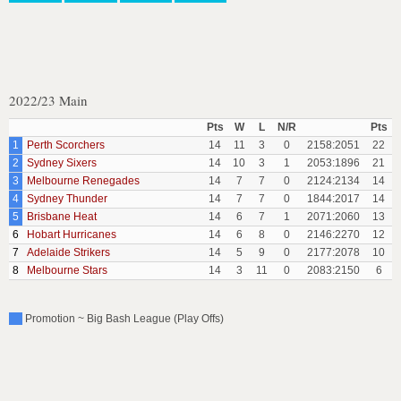
2022/23 Main
Pts
W
L
N/R
Pts
1
Perth Scorchers
14
11
3
0
2158:2051
22
2
Sydney Sixers
14
10
3
1
2053:1896
21
3
Melbourne Renegades
14
7
7
0
2124:2134
14
4
Sydney Thunder
14
7
7
0
1844:2017
14
5
Brisbane Heat
14
6
7
1
2071:2060
13
6
Hobart Hurricanes
14
6
8
0
2146:2270
12
7
Adelaide Strikers
14
5
9
0
2177:2078
10
8
Melbourne Stars
14
3
11
0
2083:2150
6
Promotion ~ Big Bash League (Play Offs)