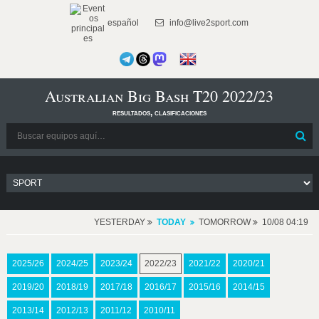
español
info@live2sport.com
Australian Big Bash T20 2022/23
resultados, clasificaciones
YESTERDAY
TODAY
TOMORROW
10/08 04:19
2025/26
2024/25
2023/24
2022/23
2021/22
2020/21
2019/20
2018/19
2017/18
2016/17
2015/16
2014/15
2013/14
2012/13
2011/12
2010/11