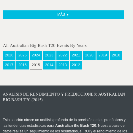
MÁS ▼
All Australian Big Bash T20 Events By Years
2026
2025
2024
2023
2022
2021
2020
2019
2018
2017
2016
2015
2014
2013
2012
ANÁLISIS DE RENDIMIENTO Y PREDICCIONES: AUSTRALIAN
BIG BASH T20 (2015)
Esta sección ofrece un análisis profundo de la precisión de los pronósticos y
las tendencias estadísticas para
Australian Big Bash T20
. Nuestra base de
datos realiza un seguimiento de los resultados, el ROI y el rendimiento de los