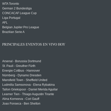
WTA Toronto
German 2 Bundesliga
CONCACAF League Cup
Liga Portugal
AFL
Belgian Jupiler Pro League
Brazilian Serie A
PRINCIPALES EVENTOS EN VIVO HOY
Arsenal - Borussia Dortmund
St. Pauli - Greuther Fürth
Energie Cottbus - Hannover
Nürnberg - Dynamo Dresden
Mansfield Town - Sheffield United
Ludmilla Samsonova - Elena Rybakina
Tallon Griekspoor - Daniel Merida Aguilar
Learner Tien - Thiago Augustin Tirante
Alina Korneeva - Cori Gauff
Joao Fonseca - Ben Shelton