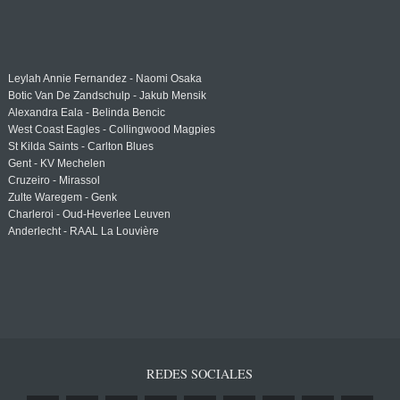
Leylah Annie Fernandez - Naomi Osaka
Botic Van De Zandschulp - Jakub Mensik
Alexandra Eala - Belinda Bencic
West Coast Eagles - Collingwood Magpies
St Kilda Saints - Carlton Blues
Gent - KV Mechelen
Cruzeiro - Mirassol
Zulte Waregem - Genk
Charleroi - Oud-Heverlee Leuven
Anderlecht - RAAL La Louvière
REDES SOCIALES