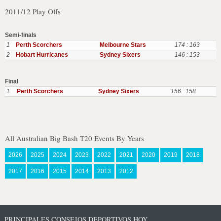
2011/12 Play Offs
Semi-finals
1
Perth Scorchers
Melbourne Stars
174 : 163
2
Hobart Hurricanes
Sydney Sixers
146 : 153
Final
1
Perth Scorchers
Sydney Sixers
156 : 158
All Australian Big Bash T20 Events By Years
2026
2025
2024
2023
2022
2021
2020
2019
2018
2017
2016
2015
2014
2013
2012
PRINCIPALES CONSEJOS DEPORTIVOS HOY