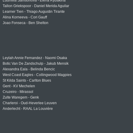
Ludmilla Samsonova - Elena Rybakina
Tallon Griekspoor - Daniel Merida Aguilar
Learner Tien - Thiago Augustin Tirante
Alina Korneeva - Cori Gauff
Joao Fonseca - Ben Shelton
Leylah Annie Fernandez - Naomi Osaka
Botic Van De Zandschulp - Jakub Mensik
Alexandra Eala - Belinda Bencic
West Coast Eagles - Collingwood Magpies
St Kilda Saints - Carlton Blues
Gent - KV Mechelen
Cruzeiro - Mirassol
Zulte Waregem - Genk
Charleroi - Oud-Heverlee Leuven
Anderlecht - RAAL La Louvière