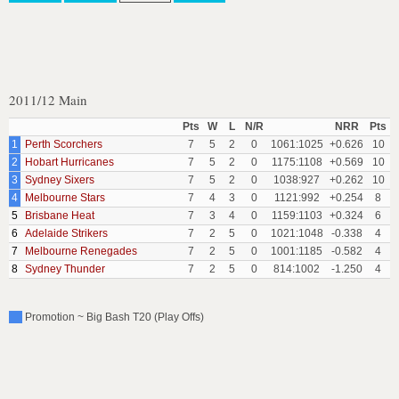
2011/12 Main
Pts
W
L
N/R
NRR
Pts
1
Perth Scorchers
7
5
2
0
1061:1025
+0.626
10
2
Hobart Hurricanes
7
5
2
0
1175:1108
+0.569
10
3
Sydney Sixers
7
5
2
0
1038:927
+0.262
10
4
Melbourne Stars
7
4
3
0
1121:992
+0.254
8
5
Brisbane Heat
7
3
4
0
1159:1103
+0.324
6
6
Adelaide Strikers
7
2
5
0
1021:1048
-0.338
4
7
Melbourne Renegades
7
2
5
0
1001:1185
-0.582
4
8
Sydney Thunder
7
2
5
0
814:1002
-1.250
4
Promotion ~ Big Bash T20 (Play Offs)