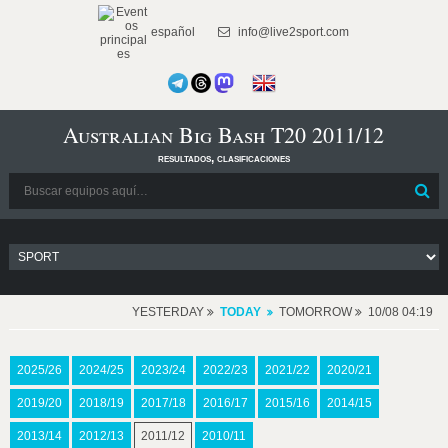
español
info@live2sport.com
Australian Big Bash T20 2011/12
resultados, clasificaciones
YESTERDAY
TODAY
TOMORROW
10/08 04:19
2025/26
2024/25
2023/24
2022/23
2021/22
2020/21
2019/20
2018/19
2017/18
2016/17
2015/16
2014/15
2013/14
2012/13
2011/12
2010/11