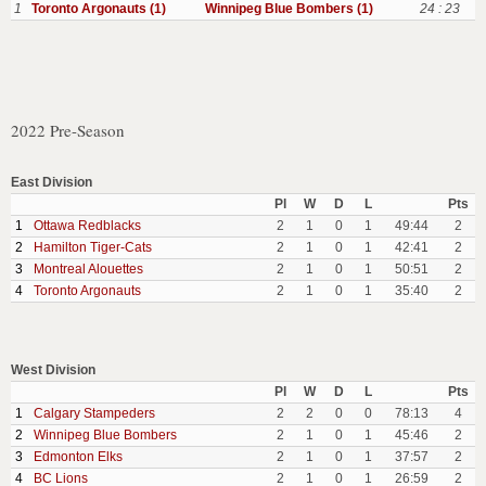
1
Toronto Argonauts (1)
Winnipeg Blue Bombers (1)
24 : 23
2022 Pre-Season
East Division
Pl
W
D
L
Pts
1
Ottawa Redblacks
2
1
0
1
49:44
2
2
Hamilton Tiger-Cats
2
1
0
1
42:41
2
3
Montreal Alouettes
2
1
0
1
50:51
2
4
Toronto Argonauts
2
1
0
1
35:40
2
West Division
Pl
W
D
L
Pts
1
Calgary Stampeders
2
2
0
0
78:13
4
2
Winnipeg Blue Bombers
2
1
0
1
45:46
2
3
Edmonton Elks
2
1
0
1
37:57
2
4
BC Lions
2
1
0
1
26:59
2