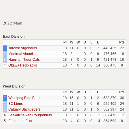
2022 Main
East Division
Pl
W
W
D
L
L
Pts
1
Toronto Argonauts
18
11
0
0
0
7
443:425
22
2
Montreal Alouettes
18
8
1
0
0
9
476:466
18
3
Hamilton Tiger-Cats
18
8
0
0
1
9
421:473
16
4
Ottawa Redblacks
18
4
0
0
0
14
380:475
8
West Division
Pl
W
W
D
L
L
Pts
1
Winnipeg Blue Bombers
18
15
0
0
1
2
538:370
30
2
BC Lions
18
11
1
0
0
6
525:405
24
3
Calgary Stampeders
18
11
1
0
1
5
562:397
24
4
Saskatchewan Roughriders
18
6
0
0
0
12
387:476
12
5
Edmonton Elks
18
4
0
0
0
14
354:599
8