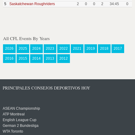
5
Saskatchewan Roughriders
2
0
0
2
34:45
0
All CFL Events By Years
2026
2025
2024
2023
2022
2021
2019
2018
2017
2016
2015
2014
2013
2012
PRINCIPALES CONSEJOS DEPORTIVOS HOY
ASEAN Championship
ATP Montreal
English League Cup
German 2 Bundesliga
WTA Toronto