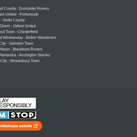
rt County - Doncaster Rovers
am United - Portsmouth
 - Notts County
Orient - Oxford United
od Town - Chesterfield
eld Wednesday - Bolton Wanderers
 City - Swindon Town
Albion - Blackburn Rovers
lexandra - Accrington Stanley
 City - Shrewsbury Town