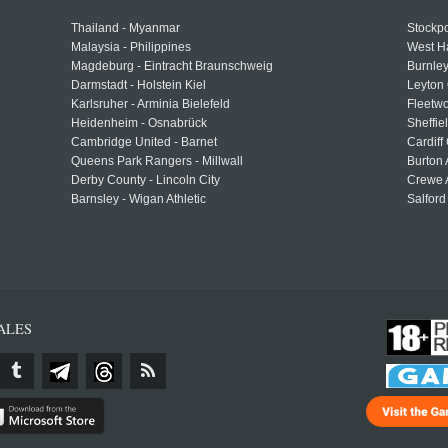
Thailand - Myanmar
Stockpo
Malaysia - Philippines
West H
Magdeburg - Eintracht Braunschweig
Burnley
Darmstadt - Holstein Kiel
Leyton 
Karlsruher - Arminia Bielefeld
Fleetwo
Heidenheim - Osnabrück
Sheffi
Cambridge United - Barnet
Cardiff
Queens Park Rangers - Millwall
Burton 
Derby County - Lincoln City
Crewe A
Barnsley - Wigan Athletic
Salford
ALES