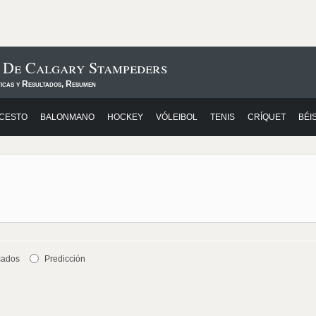
s De Calgary Stampeders
ticas y Resultados, Resumen
CESTO
BALONMANO
HOCKEY
VÓLEIBOL
TENIS
CRÍQUET
BÉI
cados
Predicción