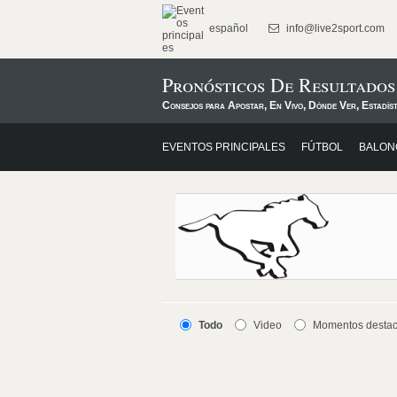
español
info@live2sport.com
Pronósticos De Resultado
Consejos para Apostar, En Vivo, Dónde Ver, Estadís
EVENTOS PRINCIPALES
FÚTBOL
BALON
Todo
Video
Momentos desta