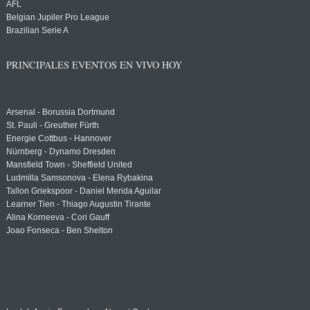
AFL
Belgian Jupiler Pro League
Brazilian Serie A
PRINCIPALES EVENTOS EN VIVO HOY
Arsenal - Borussia Dortmund
St. Pauli - Greuther Fürth
Energie Cottbus - Hannover
Nürnberg - Dynamo Dresden
Mansfield Town - Sheffield United
Ludmilla Samsonova - Elena Rybakina
Tallon Griekspoor - Daniel Merida Aguilar
Learner Tien - Thiago Augustin Tirante
Alina Korneeva - Cori Gauff
Joao Fonseca - Ben Shelton