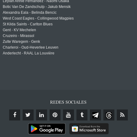
Leylah Annie Fernandez - Naomi Osaka
Botic Van De Zandschulp - Jakub Mensik
Alexandra Eala - Belinda Bencic
West Coast Eagles - Collingwood Magpies
St Kilda Saints - Carlton Blues
Gent - KV Mechelen
Cruzeiro - Mirassol
Zulte Waregem - Genk
Charleroi - Oud-Heverlee Leuven
Anderlecht - RAAL La Louvière
REDES SOCIALES