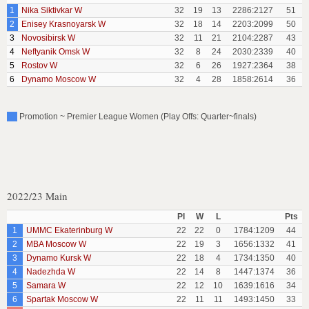
1
Nika Siktivkar W
32
19
13
2286:2127
51
2
Enisey Krasnoyarsk W
32
18
14
2203:2099
50
3
Novosibirsk W
32
11
21
2104:2287
43
4
Neftyanik Omsk W
32
8
24
2030:2339
40
5
Rostov W
32
6
26
1927:2364
38
6
Dynamo Moscow W
32
4
28
1858:2614
36
Promotion ~ Premier League Women (Play Offs: Quarter~finals)
2022/23 Main
Pl
W
L
Pts
1
UMMC Ekaterinburg W
22
22
0
1784:1209
44
2
MBA Moscow W
22
19
3
1656:1332
41
3
Dynamo Kursk W
22
18
4
1734:1350
40
4
Nadezhda W
22
14
8
1447:1374
36
5
Samara W
22
12
10
1639:1616
34
6
Spartak Moscow W
22
11
11
1493:1450
33