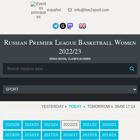
español
info@live2sport.com
Russian Premier League Basketball Women
2022/23
resultados, clasificaciones
YESTERDAY
TODAY
TOMORROW
06/08 17:14
2025/26
2024/25
2023/24
2022/23
2021/22
2020/21
2019/20
2018/19
2017/18
2016/17
2015/16
2014/15