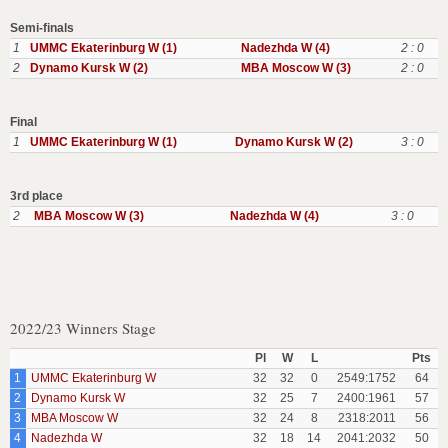
Semi-finals
1
UMMC Ekaterinburg W (1)
Nadezhda W (4)
2 : 0
2
Dynamo Kursk W (2)
MBA Moscow W (3)
2 : 0
Final
1
UMMC Ekaterinburg W (1)
Dynamo Kursk W (2)
3 : 0
3rd place
2
MBA Moscow W (3)
Nadezhda W (4)
3 : 0
2022/23 Winners Stage
Pl
W
L
Pts
1
UMMC Ekaterinburg W
32
32
0
2549:1752
64
2
Dynamo Kursk W
32
25
7
2400:1961
57
3
MBA Moscow W
32
24
8
2318:2011
56
4
Nadezhda W
32
18
14
2041:2032
50