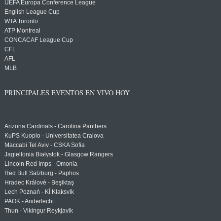
UEFA Europa Conference League
English League Cup
WTA Toronto
ATP Montreal
CONCACAF League Cup
CFL
AFL
MLB
PRINCIPALES EVENTOS EN VIVO HOY
Arizona Cardinals - Carolina Panthers
KuPS Kuopio - Universitatea Craiova
Maccabi Tel Aviv - CSKA Sofia
Jagiellonia Białystok - Glasgow Rangers
Lincoln Red Imps - Omonia
Red Bull Salzburg - Paphos
Hradec Králové - Beşiktaş
Lech Poznań - KÍ Klaksvík
PAOK - Anderlecht
Thun - Vikingur Reykjavik