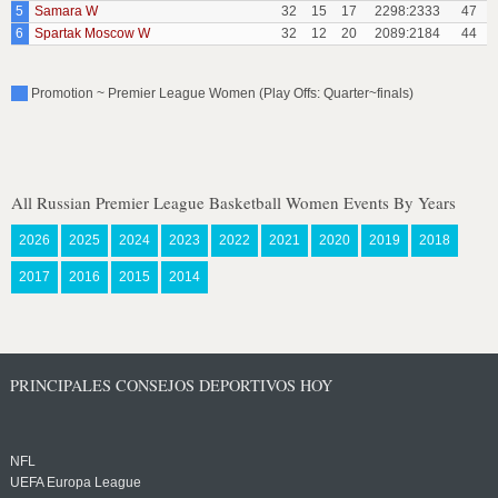
5
Samara W
32
15
17
2298:2333
47
6
Spartak Moscow W
32
12
20
2089:2184
44
Promotion ~ Premier League Women (Play Offs: Quarter~finals)
All Russian Premier League Basketball Women Events By Years
2026
2025
2024
2023
2022
2021
2020
2019
2018
2017
2016
2015
2014
PRINCIPALES CONSEJOS DEPORTIVOS HOY
NFL
UEFA Europa League