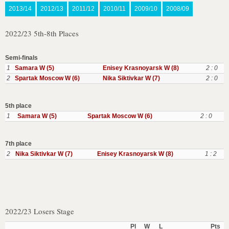
2013/14
2012/13
2011/12
2010/11
2009/10
2008/09
2022/23 5th-8th Places
Semi-finals
1
Samara W (5)
Enisey Krasnoyarsk W (8)
2 : 0
2
Spartak Moscow W (6)
Nika Siktivkar W (7)
2 : 0
5th place
1
Samara W (5)
Spartak Moscow W (6)
2 : 0
7th place
2
Nika Siktivkar W (7)
Enisey Krasnoyarsk W (8)
1 : 2
2022/23 Losers Stage
Pl
W
L
Pts