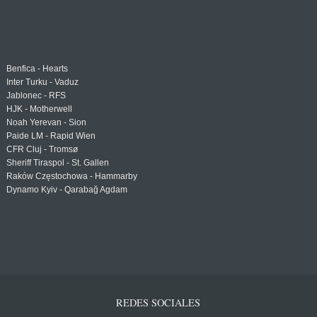
Benfica - Hearts
Inter Turku - Vaduz
Jablonec - RFS
HJK - Motherwell
Noah Yerevan - Sion
Paide LM - Rapid Wien
CFR Cluj - Tromsø
Sheriff Tiraspol - St. Gallen
Raków Częstochowa - Hammarby
Dynamo Kyiv - Qarabağ Agdam
REDES SOCIALES