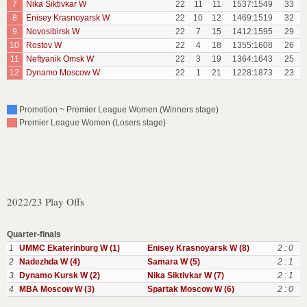
7
Nika Siktivkar W
22
11
11
1537:1549
33
8
Enisey Krasnoyarsk W
22
10
12
1469:1519
32
9
Novosibirsk W
22
7
15
1412:1595
29
10
Rostov W
22
4
18
1355:1608
26
11
Neftyanik Omsk W
22
3
19
1364:1643
25
12
Dynamo Moscow W
22
1
21
1228:1873
23
Promotion ~ Premier League Women (Winners stage)
Premier League Women (Losers stage)
2022/23 Play Offs
Quarter-finals
1
UMMC Ekaterinburg W (1)
Enisey Krasnoyarsk W (8)
2 : 0
2
Nadezhda W (4)
Samara W (5)
2 : 1
3
Dynamo Kursk W (2)
Nika Siktivkar W (7)
2 : 1
4
MBA Moscow W (3)
Spartak Moscow W (6)
2 : 0