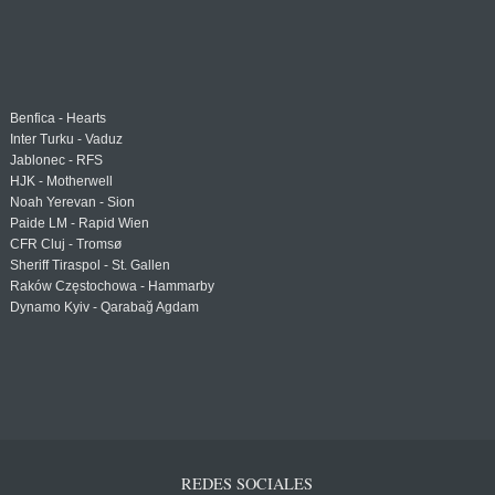
Benfica - Hearts
Inter Turku - Vaduz
Jablonec - RFS
HJK - Motherwell
Noah Yerevan - Sion
Paide LM - Rapid Wien
CFR Cluj - Tromsø
Sheriff Tiraspol - St. Gallen
Raków Częstochowa - Hammarby
Dynamo Kyiv - Qarabağ Agdam
REDES SOCIALES