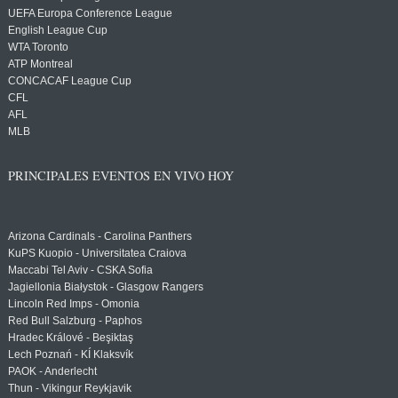
UEFA Europa Conference League
English League Cup
WTA Toronto
ATP Montreal
CONCACAF League Cup
CFL
AFL
MLB
PRINCIPALES EVENTOS EN VIVO HOY
Arizona Cardinals - Carolina Panthers
KuPS Kuopio - Universitatea Craiova
Maccabi Tel Aviv - CSKA Sofia
Jagiellonia Białystok - Glasgow Rangers
Lincoln Red Imps - Omonia
Red Bull Salzburg - Paphos
Hradec Králové - Beşiktaş
Lech Poznań - KÍ Klaksvík
PAOK - Anderlecht
Thun - Vikingur Reykjavik