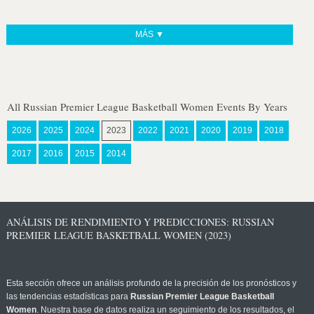
MÁS ▼
All Russian Premier League Basketball Women Events By Years
2026
2025
2024
2023
2022
2021
2020
2019
2018
2017
2016
2015
2014
ANÁLISIS DE RENDIMIENTO Y PREDICCIONES: RUSSIAN
PREMIER LEAGUE BASKETBALL WOMEN (2023)
Esta sección ofrece un análisis profundo de la precisión de los pronósticos y
las tendencias estadísticas para
Russian Premier League Basketball
Women
. Nuestra base de datos realiza un seguimiento de los resultados, el