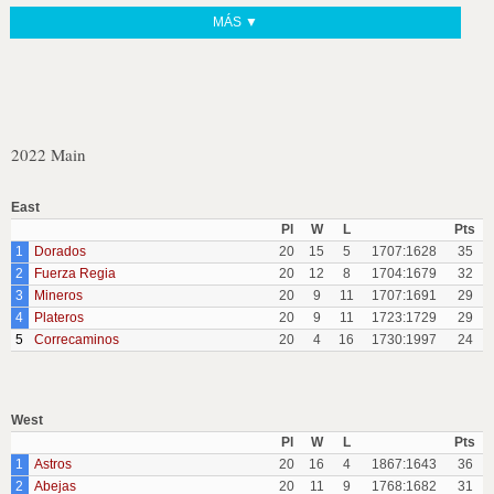
MÁS ▼
2022 Main
East
Pl
W
L
Pts
1
Dorados
20
15
5
1707:1628
35
2
Fuerza Regia
20
12
8
1704:1679
32
3
Mineros
20
9
11
1707:1691
29
4
Plateros
20
9
11
1723:1729
29
5
Correcaminos
20
4
16
1730:1997
24
West
Pl
W
L
Pts
1
Astros
20
16
4
1867:1643
36
2
Abejas
20
11
9
1768:1682
31