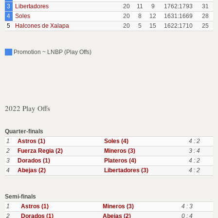
3
Libertadores
20
11
9
1762:1793
31
4
Soles
20
8
12
1631:1669
28
5
Halcones de Xalapa
20
5
15
1622:1710
25
Promotion ~ LNBP (Play Offs)
2022 Play Offs
Quarter-finals
1
Astros (1)
Soles (4)
4 : 2
2
Fuerza Regia (2)
Mineros (3)
3 : 4
3
Dorados (1)
Plateros (4)
4 : 2
4
Abejas (2)
Libertadores (3)
4 : 2
Semi-finals
1
Astros (1)
Mineros (3)
4 : 3
2
Dorados (1)
Abejas (2)
0 : 4