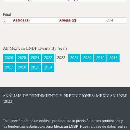
Final
1
Astros (1)
Abejas (2)
0 : 4
All Mexican LNBP Events By Years
2026
2025
2024
2023
2022
2021
2020
2019
2018
2017
2016
2015
2014
ANÁLISIS DE RENDIMIENTO Y PREDICCIONES: MEXICAN LNBP
(2022)
Esta sección ofrece un análisis profundo de la precisión de los pronósticos y
las tendencias estadísticas para
Mexican LNBP
. Nuestra base de datos realiza