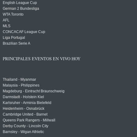
English League Cup
German 2 Bundesliga
WTA Toronto
AFL
MLS
CONCACAF League Cup
Liga Portugal
Brazilian Serie A
PRINCIPALES EVENTOS EN VIVO HOY
Thailand - Myanmar
Malaysia - Philippines
Magdeburg - Eintracht Braunschweig
Darmstadt - Holstein Kiel
Karlsruher - Arminia Bielefeld
Heidenheim - Osnabrück
Cambridge United - Barnet
Queens Park Rangers - Millwall
Derby County - Lincoln City
Barnsley - Wigan Athletic