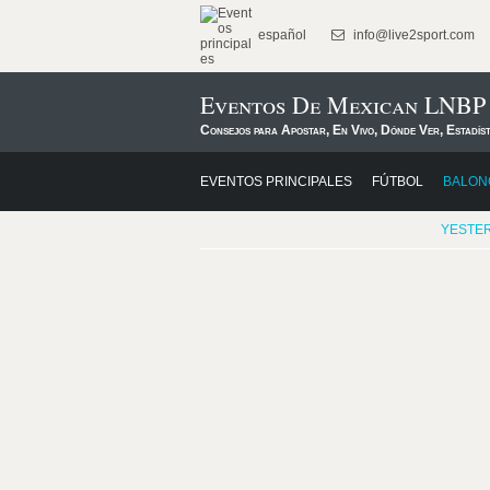
español
info@live2sport.com
Eventos De Mexican LNBP 
Consejos para Apostar, En Vivo, Dónde Ver, Estadís
EVENTOS PRINCIPALES
FÚTBOL
BALON
YESTE