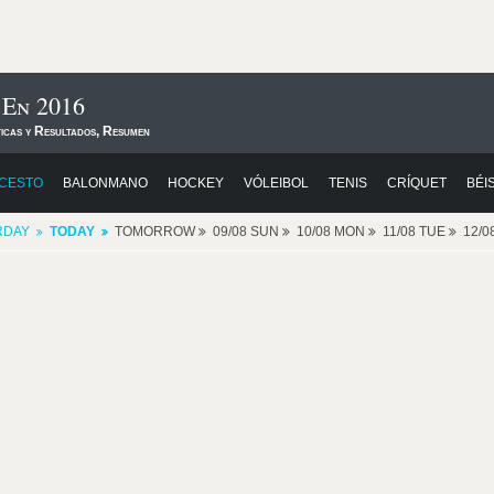
En 2016
ticas y Resultados, Resumen
CESTO
BALONMANO
HOCKEY
VÓLEIBOL
TENIS
CRÍQUET
BÉI
RDAY
TODAY
TOMORROW
09/08 SUN
10/08 MON
11/08 TUE
12/