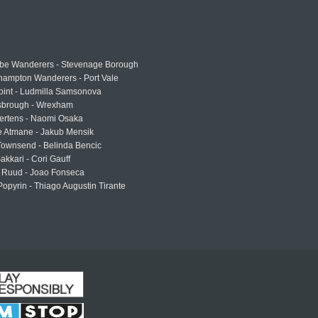
e Wanderers - Stevenage Borough
hampton Wanderers - Port Vale
oint - Ludmilla Samsonova
sbrough - Wrexham
ertens - Naomi Osaka
e Atmane - Jakub Mensik
Townsend - Belinda Bencic
akkari - Cori Gauff
 Ruud - Joao Fonseca
Popyrin - Thiago Augustin Tirante