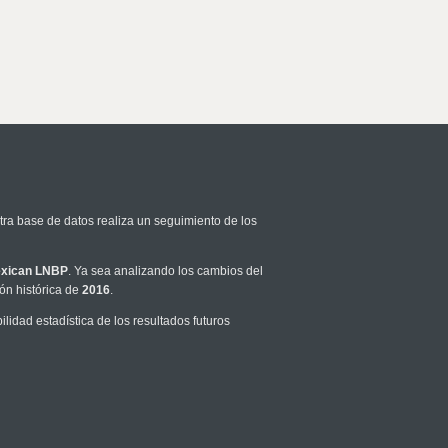
tra base de datos realiza un seguimiento de los
xican LNBP
. Ya sea analizando los cambios del
ón histórica de
2016
.
idad estadística de los resultados futuros