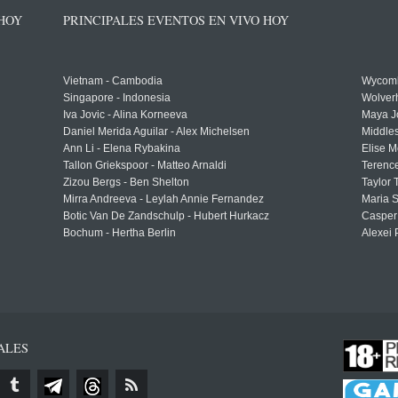
 HOY
PRINCIPALES EVENTOS EN VIVO HOY
Vietnam - Cambodia
Wycomb
Singapore - Indonesia
Wolver
Iva Jovic - Alina Korneeva
Maya J
Daniel Merida Aguilar - Alex Michelsen
Middle
Ann Li - Elena Rybakina
Elise M
Tallon Griekspoor - Matteo Arnaldi
Terenc
Zizou Bergs - Ben Shelton
Taylor 
Mirra Andreeva - Leylah Annie Fernandez
Maria S
Botic Van De Zandschulp - Hubert Hurkacz
Casper
Bochum - Hertha Berlin
Alexei 
ALES