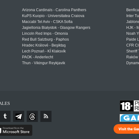
Arizona Cardinals - Carolina Panthers
Benfica
KuPS Kuopio - Universitatea Craiova
Inter T
Maccabi Tel Aviv - CSKA Sofia
Jablon
Jagiellonia Białystok - Glasgow Rangers
HJK - M
Lincoln Red Imps - Omonia
Noah Y
Red Bull Salzburg - Paphos
Paide 
Hradec Králové - Beşiktaş
CFR Cl
Lech Poznań - KÍ Klaksvík
Sheriff 
PAOK - Anderlecht
Raków 
Thun - Vikingur Reykjavik
Dynamo
ALES