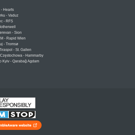
 - Hearts
urku - Vaduz
ec - RFS
otherwell
erevan - Sion
LM - Rapid Wien
uj - Tromsø
Tiraspol - St. Gallen
Częstochowa - Hammarby
 Kyiv - Qarabağ Agdam