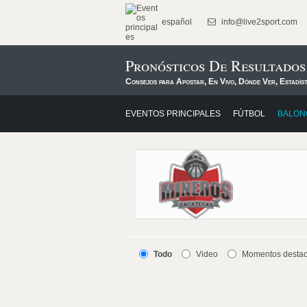
español
info@live2sport.com
Pronósticos De Resultados
Consejos para Apostar, En Vivo, Dónde Ver, Estadís
EVENTOS PRINCIPALES
FÚTBOL
BALON
Todo
Video
Momentos desta