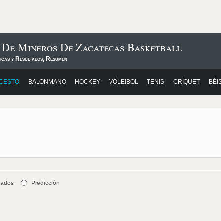
 De Mineros De Zacatecas Basketball
ticas y Resultados, Resumen
CESTO
BALONMANO
HOCKEY
VÓLEIBOL
TENIS
CRÍQUET
BÉI
cados
Predicción