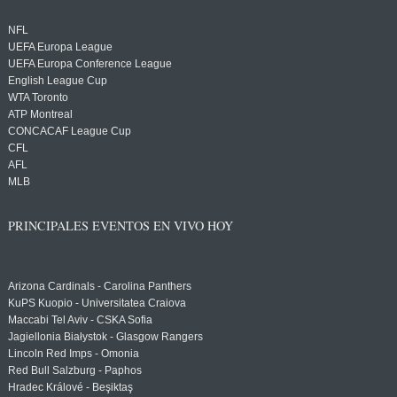
NFL
UEFA Europa League
UEFA Europa Conference League
English League Cup
WTA Toronto
ATP Montreal
CONCACAF League Cup
CFL
AFL
MLB
PRINCIPALES EVENTOS EN VIVO HOY
Arizona Cardinals - Carolina Panthers
KuPS Kuopio - Universitatea Craiova
Maccabi Tel Aviv - CSKA Sofia
Jagiellonia Białystok - Glasgow Rangers
Lincoln Red Imps - Omonia
Red Bull Salzburg - Paphos
Hradec Králové - Beşiktaş