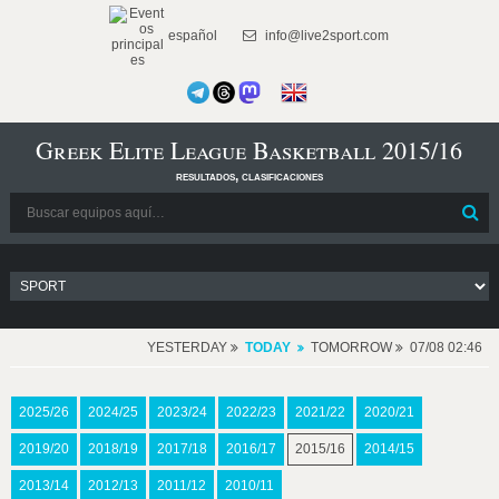
español
info@live2sport.com
Greek Elite League Basketball 2015/16
resultados, clasificaciones
YESTERDAY
TODAY
TOMORROW
07/08 02:46
2025/26
2024/25
2023/24
2022/23
2021/22
2020/21
2019/20
2018/19
2017/18
2016/17
2015/16
2014/15
2013/14
2012/13
2011/12
2010/11