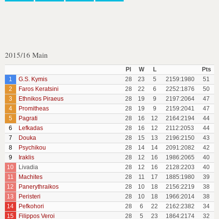
2015/16 Main
Pl
W
L
Pts
1
G.S. Kymis
28
23
5
2159:1980
51
2
Faros Keratsini
28
22
6
2252:1876
50
3
Ethnikos Piraeus
28
19
9
2197:2064
47
4
Promitheas
28
19
9
2159:2041
47
5
Pagrati
28
16
12
2164:2194
44
6
Lefkadas
28
16
12
2112:2053
44
7
Douka
28
15
13
2196:2150
43
8
Psychikou
28
14
14
2091:2082
42
9
Iraklis
28
12
16
1986:2065
40
10
Livadia
28
12
16
2128:2203
40
11
Machites
28
11
17
1885:1980
39
12
Panerythraikos
28
10
18
2156:2219
38
13
Peristeri
28
10
18
1966:2014
38
14
Pefkohori
28
6
22
2162:2382
34
15
Filippos Veroi
28
5
23
1864:2174
32