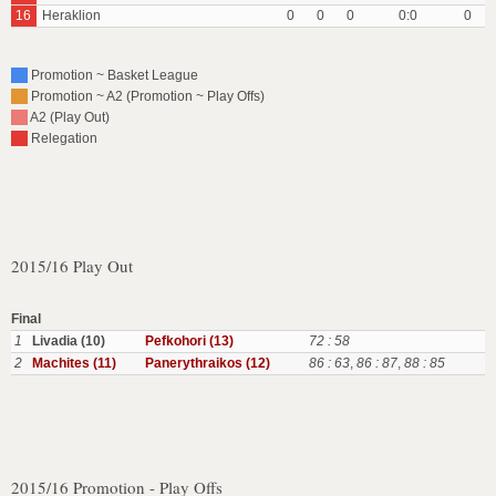
16
Heraklion
0
0
0
0:0
0
Promotion ~ Basket League
Promotion ~ A2 (Promotion ~ Play Offs)
A2 (Play Out)
Relegation
2015/16 Play Out
Final
1
Livadia (10)
Pefkohori (13)
72 : 58
2
Machites (11)
Panerythraikos (12)
86 : 63
,
86 : 87
,
88 : 85
2015/16 Promotion - Play Offs