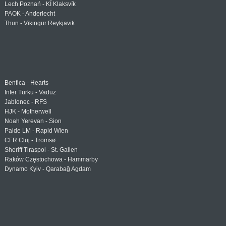
Lech Poznań - KÍ Klaksvík
PAOK - Anderlecht
Thun - Vikingur Reykjavik
Benfica - Hearts
Inter Turku - Vaduz
Jablonec - RFS
HJK - Motherwell
Noah Yerevan - Sion
Paide LM - Rapid Wien
CFR Cluj - Tromsø
Sheriff Tiraspol - St. Gallen
Raków Częstochowa - Hammarby
Dynamo Kyiv - Qarabağ Agdam