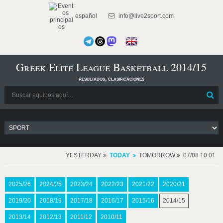
español
info@live2sport.com
Greek Elite League Basketball 2014/15
resultados, clasificaciones
YESTERDAY
TODAY
TOMORROW
07/08 10:01
2025/26
2024/25
2023/24
2022/23
2021/22
2020/21
2019/20
2018/19
2017/18
2016/17
2015/16
2014/15
2013/14
2012/13
2011/12
2010/11