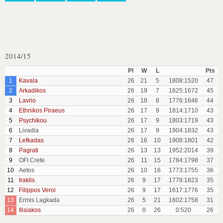
2014/15
Pl
W
L
Pts
1
Kavala
26
21
5
1808:1520
47
2
Arkadikos
26
19
7
1825:1672
45
3
Lavrio
26
18
8
1776:1646
44
4
Ethnikos Piraeus
26
17
9
1814:1710
43
5
Psychikou
26
17
9
1803:1719
43
6
Livadia
26
17
9
1904:1832
43
7
Lefkadas
26
16
10
1908:1801
42
8
Pagrati
26
13
13
1952:2014
39
9
OFI Crete
26
11
15
1784:1798
37
10
Aetos
26
10
16
1773:1755
36
11
Iraklis
26
9
17
1778:1823
35
12
Filippos Veroi
26
9
17
1617:1776
35
13
Ermis Lagkada
26
5
21
1602:1758
31
14
Ilisiakos
26
0
26
0:520
26