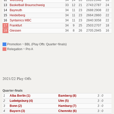
12
Wurzburg
34
14
20
2810:2948
28
13
Basketball Braunschweig
33
12
21
2743:2787
24
14
Bayreuth
34
11
23
2688:2908
22
15
Heidelberg
34
11
23
2664:2860
22
16
Syntainics MBC
34
11
23
2840:3058
22
17
Frankfurt
34
9
25
2503:2707
18
18
Giessen
34
8
26
2705:2945
16
Promotion ~ BBL (Play Offs: Quarter~finals)
Relegation ~ Pro A
2021/22 Play Offs
Quarter-finals
1
Alba Berlin (1)
Bamberg (8)
3 : 0
2
Ludwigsburg (4)
Ulm (5)
3 : 0
3
Bonn (2)
Hamburg (7)
3 : 0
4
Bayern (3)
Chemnitz (6)
3 : 0