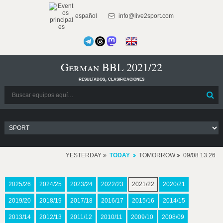
español
info@live2sport.com
German BBL 2021/22
resultados, clasificaciones
YESTERDAY
TODAY
TOMORROW
09/08 13:26
2025/26
2024/25
2023/24
2022/23
2021/22
2020/21
2019/20
2018/19
2017/18
2016/17
2015/16
2014/15
2013/14
2012/13
2011/12
2010/11
2009/10
2008/09