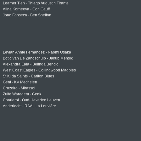
Learner Tien - Thiago Augustin Tirante
Alina Korneeva - Cori Gauff
Joao Fonseca - Ben Shelton
Leylah Annie Fernandez - Naomi Osaka
Botic Van De Zandschulp - Jakub Mensik
Alexandra Eala - Belinda Bencic
West Coast Eagles - Collingwood Magpies
St Kilda Saints - Carlton Blues
Gent - KV Mechelen
Cruzeiro - Mirassol
Zulte Waregem - Genk
Charleroi - Oud-Heverlee Leuven
Anderlecht - RAAL La Louvière