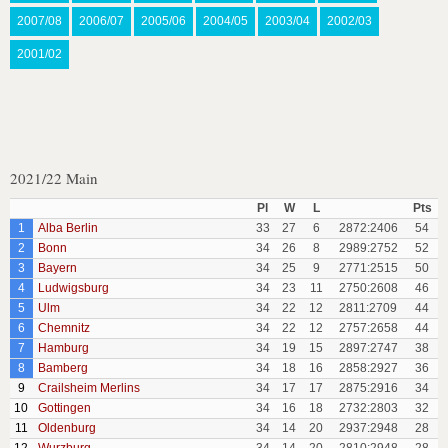
2007/08
2006/07
2005/06
2004/05
2003/04
2002/03
2001/02
2021/22 Main
Pl
W
L
Pts
1
Alba Berlin
33
27
6
2872:2406
54
2
Bonn
34
26
8
2989:2752
52
3
Bayern
34
25
9
2771:2515
50
4
Ludwigsburg
34
23
11
2750:2608
46
5
Ulm
34
22
12
2811:2709
44
6
Chemnitz
34
22
12
2757:2658
44
7
Hamburg
34
19
15
2897:2747
38
8
Bamberg
34
18
16
2858:2927
36
9
Crailsheim Merlins
34
17
17
2875:2916
34
10
Gottingen
34
16
18
2732:2803
32
11
Oldenburg
34
14
20
2937:2948
28