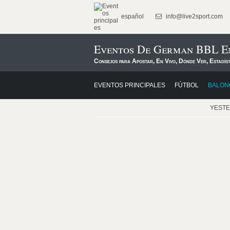
español
info@live2sport.com
Eventos De German BBL E
Consejos para Apostar, En Vivo, Dónde Ver, Estadís
EVENTOS PRINCIPALES
FÚTBOL
BALON
YEST