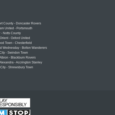
rt County - Doncaster Rovers
am United - Portsmouth
 - Notts County
Orient - Oxford United
od Town - Chesterfield
eld Wednesday - Bolton Wanderers
 City - Swindon Town
Albion - Blackburn Rovers
lexandra - Accrington Stanley
 City - Shrewsbury Town