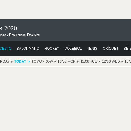
n 2020
ticas y Resultados, Resumen
CESTO
BALONMANO
HOCKEY
VÓLEIBOL
TENIS
CRÍQUET
BÉI
ERDAY
TODAY
TOMORROW
10/08 MON
11/08 TUE
12/08 WED
13/