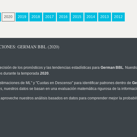
2020
2019
2018
2017
2016
2015
2014
2013
2012
CIONES: GERMAN BBL (2020)
ecisión de los pronósticos y las tendencias estadísticas para
German BBL
. Nuestr
los durante la temporada
2020
.
timaciones de ML" y "Cuotas en Descenso" para identificar patrones dentro de
Ge
, nuestros datos se basan en una evaluación matemática rigurosa de la informaci
 aproveche nuestros análisis basados en datos para comprender mejor la probabilid