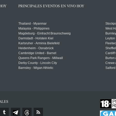
 HOY
PRINCIPALES EVENTOS EN VIVO HOY
Thailand - Myanmar
Stockpo
Malaysia - Philippines
West H
Magdeburg - Eintracht Braunschweig
Burnley
Darmstadt - Holstein Kiel
Leyton 
Karlsruher - Arminia Bielefeld
Fleetwo
Heidenheim - Osnabrück
Sheffi
Cambridge United - Barnet
Cardiff
Queens Park Rangers - Millwall
Burton 
Derby County - Lincoln City
Crewe A
Barnsley - Wigan Athletic
Salford
ALES