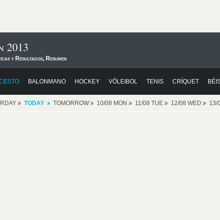
n 2013
ticas y Resultados, Resumen
CESTO
BALONMANO
HOCKEY
VÓLEIBOL
TENIS
CRÍQUET
BÉI
ERDAY
TODAY
TOMORROW
10/08 MON
11/08 TUE
12/08 WED
13/