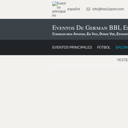
español
info@live2sport.com
Eventos De German BBL E
Consejos para Apostar, En Vivo, Dónde Ver, Estadís
EVENTOS PRINCIPALES
FÚTBOL
BALON
YEST