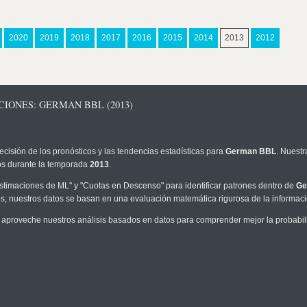
2020
2019
2018
2017
2016
2015
2014
2013
2012
CIONES: GERMAN BBL (2013)
ecisión de los pronósticos y las tendencias estadísticas para
German BBL
. Nuestr
los durante la temporada
2013
.
timaciones de ML" y "Cuotas en Descenso" para identificar patrones dentro de
Ge
, nuestros datos se basan en una evaluación matemática rigurosa de la informaci
 aproveche nuestros análisis basados en datos para comprender mejor la probabilid