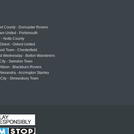
rt County - Doncaster Rovers
am United - Portsmouth
 - Notts County
Orient - Oxford United
od Town - Chesterfield
eld Wednesday - Bolton Wanderers
 City - Swindon Town
Albion - Blackburn Rovers
lexandra - Accrington Stanley
 City - Shrewsbury Town