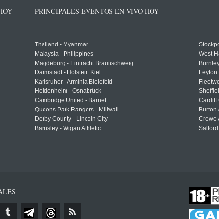
 HOY
PRINCIPALES EVENTOS EN VIVO HOY
Thailand - Myanmar
Stockpo
Malaysia - Philippines
West H
Magdeburg - Eintracht Braunschweig
Burnley
Darmstadt - Holstein Kiel
Leyton 
Karlsruher - Arminia Bielefeld
Fleetwo
Heidenheim - Osnabrück
Sheffi
Cambridge United - Barnet
Cardiff
Queens Park Rangers - Millwall
Burton 
Derby County - Lincoln City
Crewe A
Barnsley - Wigan Athletic
Salford
ALES