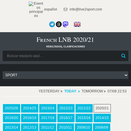
español
info@live2sport.com
French LNB 2020/21
resultados, clasificaciones
YESTERDAY
TODAY
TOMORROW
07/08 22:53
2025/26
2024/25
2023/24
2022/23
2021/22
2020/21
2019/20
2018/19
2017/18
2016/17
2015/16
2014/15
2013/14
2012/13
2011/12
2010/11
2009/10
2008/09