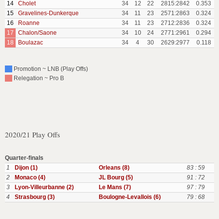
14
Cholet
34
12
22
2815:2842
0.353
15
Gravelines-Dunkerque
34
11
23
2571:2863
0.324
16
Roanne
34
11
23
2712:2836
0.324
17
Chalon/Saone
34
10
24
2771:2961
0.294
18
Boulazac
34
4
30
2629:2977
0.118
Promotion ~ LNB (Play Offs)
Relegation ~ Pro B
2020/21 Play Offs
Quarter-finals
1
Dijon (1)
Orleans (8)
83 : 59
2
Monaco (4)
JL Bourg (5)
91 : 72
3
Lyon-Villeurbanne (2)
Le Mans (7)
97 : 79
4
Strasbourg (3)
Boulogne-Levallois (6)
79 : 68