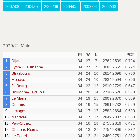
2007/08
2006/07
2005/06
2004/05
2003/04
2002/03
2020/21 Main
Pl
W
L
PCT
1
Dijon
34
27
7
2762:2539
0.794
2
Lyon-Villeurbanne
34
27
7
3083:2655
0.794
3
Strasbourg
34
24
10
2814:2698
0.706
4
Monaco
34
24
10
2834:2594
0.706
5
JL Bourg
34
22
12
2910:2729
0.647
6
Boulogne-Levallois
34
20
14
2730:2626
0.588
7
Le Mans
34
19
15
2909:2870
0.559
8
Orleans
34
19
15
2891:2732
0.559
9
Limoges
34
17
17
2583:2664
0.500
10
Nanterre
34
17
17
2849:2807
0.500
11
Pau-Orthez
34
16
18
2753:2819
0.471
12
Chalons-Reims
34
13
21
2754:2896
0.382
13
Le Portel
34
13
21
2489:2751
0.382