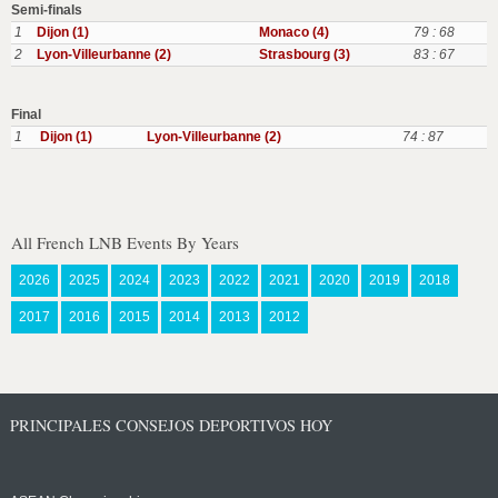
Semi-finals
1
Dijon (1)
Monaco (4)
79 : 68
2
Lyon-Villeurbanne (2)
Strasbourg (3)
83 : 67
Final
1
Dijon (1)
Lyon-Villeurbanne (2)
74 : 87
All French LNB Events By Years
2026
2025
2024
2023
2022
2021
2020
2019
2018
2017
2016
2015
2014
2013
2012
PRINCIPALES CONSEJOS DEPORTIVOS HOY