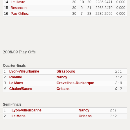
14
Le Havre
30
10
20
2286:2471
0.000
15
Besancon
30
9
21
2268:2479
0.000
16
Pau-Orthez
30
7
23
2235:2595
0.000
2008/09 Play Offs
Quarter-finals
1
Lyon-Villeurbanne
Strasbourg
2 : 1
2
Roanne
Nancy
1 : 2
3
Le Mans
Gravelines-Dunkerque
2 : 0
4
Chalon/Saone
Orleans
0 : 2
Semi-finals
1
Lyon-Villeurbanne
Nancy
2 : 1
2
Le Mans
Orleans
1 : 2