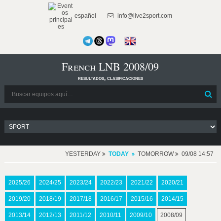
español
info@live2sport.com
French LNB 2008/09
resultados, clasificaciones
YESTERDAY
TODAY
TOMORROW
09/08 14:57
2025/26
2024/25
2023/24
2022/23
2021/22
2020/21
2019/20
2018/19
2017/18
2016/17
2015/16
2014/15
2013/14
2012/13
2011/12
2010/11
2009/10
2008/09