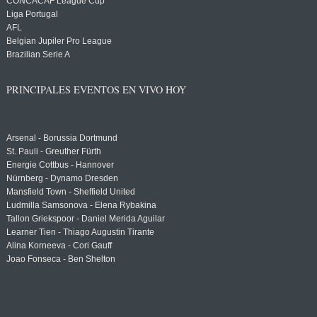
CONCACAF League Cup
Liga Portugal
AFL
Belgian Jupiler Pro League
Brazilian Serie A
PRINCIPALES EVENTOS EN VIVO HOY
Arsenal - Borussia Dortmund
St. Pauli - Greuther Fürth
Energie Cottbus - Hannover
Nürnberg - Dynamo Dresden
Mansfield Town - Sheffield United
Ludmilla Samsonova - Elena Rybakina
Tallon Griekspoor - Daniel Merida Aguilar
Learner Tien - Thiago Augustin Tirante
Alina Korneeva - Cori Gauff
Joao Fonseca - Ben Shelton