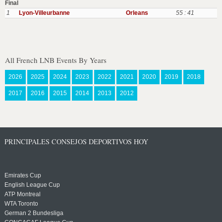
Final
1
Lyon-Villeurbanne
Orleans
55 : 41
All French LNB Events By Years
2026
2025
2024
2023
2022
2021
2020
2019
2018
2017
2016
2015
2014
2013
2012
PRINCIPALES CONSEJOS DEPORTIVOS HOY
Emirates Cup
English League Cup
ATP Montreal
WTA Toronto
German 2 Bundesliga