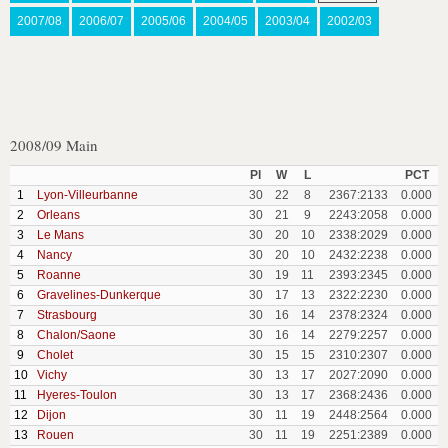
2007/08
2006/07
2005/06
2004/05
2003/04
2002/03
2008/09 Main
Pl
W
L
PCT
1
Lyon-Villeurbanne
30
22
8
2367:2133
0.000
2
Orleans
30
21
9
2243:2058
0.000
3
Le Mans
30
20
10
2338:2029
0.000
4
Nancy
30
20
10
2432:2238
0.000
5
Roanne
30
19
11
2393:2345
0.000
6
Gravelines-Dunkerque
30
17
13
2322:2230
0.000
7
Strasbourg
30
16
14
2378:2324
0.000
8
Chalon/Saone
30
16
14
2279:2257
0.000
9
Cholet
30
15
15
2310:2307
0.000
10
Vichy
30
13
17
2027:2090
0.000
11
Hyeres-Toulon
30
13
17
2368:2436
0.000
12
Dijon
30
11
19
2448:2564
0.000
13
Rouen
30
11
19
2251:2389
0.000