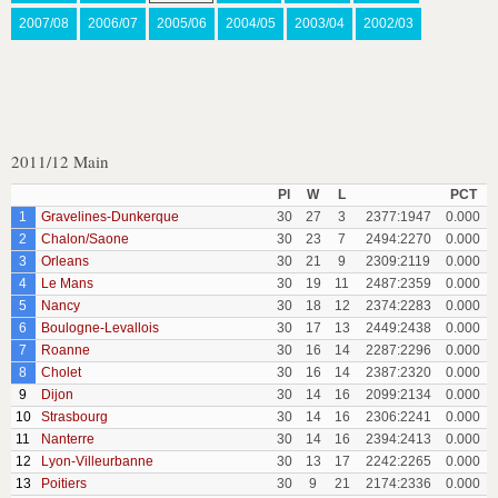
2007/08
2006/07
2005/06
2004/05
2003/04
2002/03
2011/12 Main
Pl
W
L
PCT
1
Gravelines-Dunkerque
30
27
3
2377:1947
0.000
2
Chalon/Saone
30
23
7
2494:2270
0.000
3
Orleans
30
21
9
2309:2119
0.000
4
Le Mans
30
19
11
2487:2359
0.000
5
Nancy
30
18
12
2374:2283
0.000
6
Boulogne-Levallois
30
17
13
2449:2438
0.000
7
Roanne
30
16
14
2287:2296
0.000
8
Cholet
30
16
14
2387:2320
0.000
9
Dijon
30
14
16
2099:2134
0.000
10
Strasbourg
30
14
16
2306:2241
0.000
11
Nanterre
30
14
16
2394:2413
0.000
12
Lyon-Villeurbanne
30
13
17
2242:2265
0.000
13
Poitiers
30
9
21
2174:2336
0.000