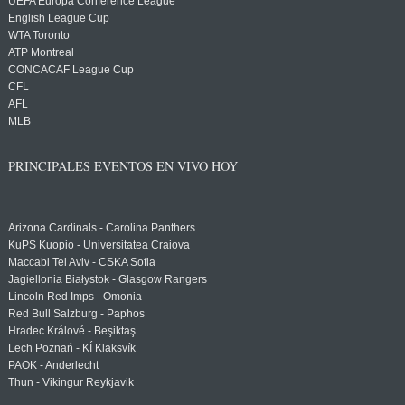
UEFA Europa Conference League
English League Cup
WTA Toronto
ATP Montreal
CONCACAF League Cup
CFL
AFL
MLB
PRINCIPALES EVENTOS EN VIVO HOY
Arizona Cardinals - Carolina Panthers
KuPS Kuopio - Universitatea Craiova
Maccabi Tel Aviv - CSKA Sofia
Jagiellonia Białystok - Glasgow Rangers
Lincoln Red Imps - Omonia
Red Bull Salzburg - Paphos
Hradec Králové - Beşiktaş
Lech Poznań - KÍ Klaksvík
PAOK - Anderlecht
Thun - Vikingur Reykjavik