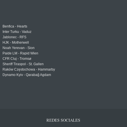
Benfica - Hearts
Inter Turku - Vaduz
Jablonec - RFS
HJK - Motherwell
Noah Yerevan - Sion
Paide LM - Rapid Wien
CFR Cluj - Tromsø
Sheriff Tiraspol - St. Gallen
Raków Częstochowa - Hammarby
Dynamo Kyiv - Qarabağ Agdam
REDES SOCIALES