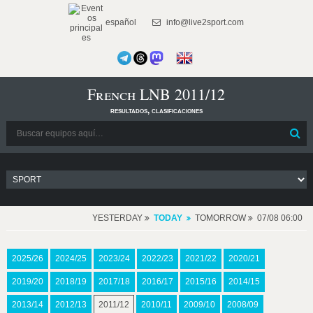
español
info@live2sport.com
French LNB 2011/12
resultados, clasificaciones
YESTERDAY
TODAY
TOMORROW
07/08 06:00
2025/26
2024/25
2023/24
2022/23
2021/22
2020/21
2019/20
2018/19
2017/18
2016/17
2015/16
2014/15
2013/14
2012/13
2011/12
2010/11
2009/10
2008/09