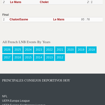
2
Le Mans
Cholet
2 : 1
Final
1
Chalon/Saone
Le Mans
95 : 76
All French LNB Events By Years
2026
2025
2024
2023
2022
2021
2020
2019
2018
2017
2016
2015
2014
2013
2012
PRINCIPALES CONSEJOS DEPORTIVOS HOY
NFL
UEFA Europa League