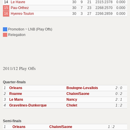
14
Le Havre
30
9
21
2315:2378
0.000
15
Pau-Orthez
30
7
23
2268:2570
0.000
16
Hyeres-Toulon
30
3
27
2266:2859
0.000
Promotion ~ LNB (Play Offs)
Relegation
2011/12 Play Offs
Quarter-finals
1
Orleans
Boulogne-Levallois
2 : 0
2
Roanne
Chalon/Saone
0 : 2
3
Le Mans
Nancy
2 : 1
4
Gravelines-Dunkerque
Cholet
1 : 2
Semi-finals
1
Orleans
Chalon/Saone
1 : 2