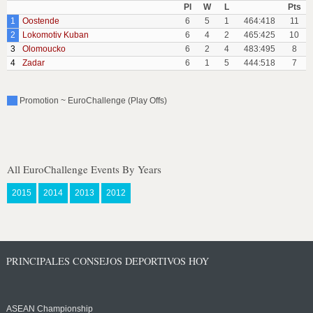
Pl
W
L
Pts
1
Oostende
6
5
1
464:418
11
2
Lokomotiv Kuban
6
4
2
465:425
10
3
Olomoucko
6
2
4
483:495
8
4
Zadar
6
1
5
444:518
7
Promotion ~ EuroChallenge (Play Offs)
All EuroChallenge Events By Years
2015
2014
2013
2012
PRINCIPALES CONSEJOS DEPORTIVOS HOY
ASEAN Championship