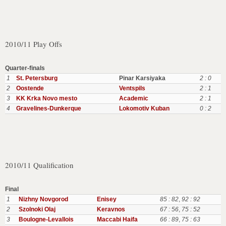
2010/11 Play Offs
Quarter-finals
1
St. Petersburg
Pinar Karsiyaka
2 : 0
2
Oostende
Ventspils
2 : 1
3
KK Krka Novo mesto
Academic
2 : 1
4
Gravelines-Dunkerque
Lokomotiv Kuban
0 : 2
2010/11 Qualification
Final
1
Nizhny Novgorod
Enisey
85 : 82
,
92 : 92
2
Szolnoki Olaj
Keravnos
67 : 56
,
75 : 52
3
Boulogne-Levallois
Maccabi Haifa
66 : 89
,
75 : 63