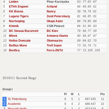
4
Leiden
Pinar Karsiyaka
63 : 77
,
65 : 87
5
ETHA Engomi
Artland
66 : 69
,
69 : 61
6
KK Bosna
Nancy
58 : 76
,
74 : 91
7
Lugano Tigers
Zenit Petersburg
81 : 66
,
85 : 91
8
Norrkoping
Okapi Aalst
86 : 79
,
85 : 84
9
Khimik
CSM Ploiesti
86 : 91
,
90 : 83
10
BC Steaua Bucuresti
BC Kiev
79 : 66
,
77 : 59
11
Minsk
Antwerp Giants
80 : 89
,
87 : 87
12
Helios Domzale
Olomoucko
69 : 84
,
62 : 70
13
Belfius Mons
Trefl Sopot
73 : 55
,
74 : 71
14
Benfica
Ferro-ZNTU
77 : 72
,
105 : 105
2010/11 Second Stage
Group I
Pl
W
L
Pts
1
St. Petersburg
6
5
1
497:435
11
2
Academic
6
4
2
486:447
10
3
Maccabi Haifa
6
2
4
453:519
8