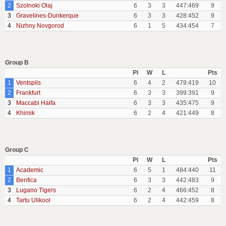
2
Szolnoki Olaj
6
3
3
447:469
9
3
Gravelines-Dunkerque
6
3
3
428:452
9
4
Nizhny Novgorod
6
1
5
434:454
7
Group B
Pl
W
L
Pts
1
Ventspils
6
4
2
479:419
10
2
Frankfurt
6
3
3
399:391
9
3
Maccabi Haifa
6
3
3
435:475
9
4
Khimik
6
2
4
421:449
8
Group C
Pl
W
L
Pts
1
Academic
6
5
1
484:440
11
2
Benfica
6
3
3
442:483
9
3
Lugano Tigers
6
2
4
466:452
8
4
Tartu Ulikool
6
2
4
442:459
8