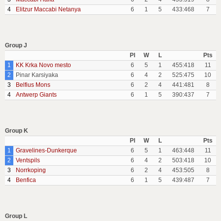
4
Elitzur Maccabi Netanya
6
1
5
433:468
7
Group J
Pl
W
L
Pts
1
KK Krka Novo mesto
6
5
1
455:418
11
2
Pinar Karsiyaka
6
4
2
525:475
10
3
Belfius Mons
6
2
4
441:481
8
4
Antwerp Giants
6
1
5
390:437
7
Group K
Pl
W
L
Pts
1
Gravelines-Dunkerque
6
5
1
463:448
11
2
Ventspils
6
4
2
503:418
10
3
Norrkoping
6
2
4
453:505
8
4
Benfica
6
1
5
439:487
7
Group L