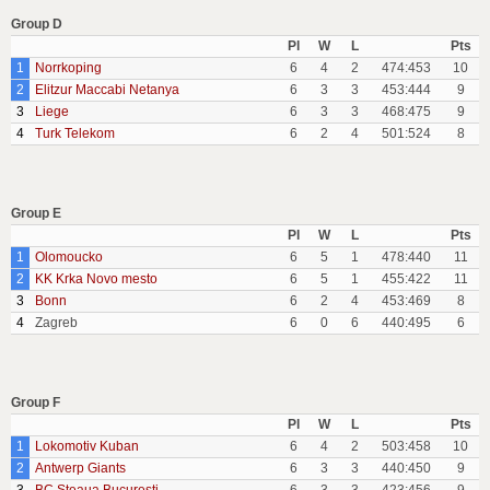
Group D
Pl
W
L
Pts
1
Norrkoping
6
4
2
474:453
10
2
Elitzur Maccabi Netanya
6
3
3
453:444
9
3
Liege
6
3
3
468:475
9
4
Turk Telekom
6
2
4
501:524
8
Group E
Pl
W
L
Pts
1
Olomoucko
6
5
1
478:440
11
2
KK Krka Novo mesto
6
5
1
455:422
11
3
Bonn
6
2
4
453:469
8
4
Zagreb
6
0
6
440:495
6
Group F
Pl
W
L
Pts
1
Lokomotiv Kuban
6
4
2
503:458
10
2
Antwerp Giants
6
3
3
440:450
9