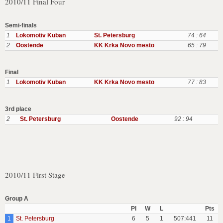
2010/11 Final Four
Semi-finals
1
Lokomotiv Kuban
St. Petersburg
74 : 64
2
Oostende
KK Krka Novo mesto
65 : 79
Final
1
Lokomotiv Kuban
KK Krka Novo mesto
77 : 83
3rd place
2
St. Petersburg
Oostende
92 : 94
2010/11 First Stage
Group A
Pl
W
L
Pts
1
St. Petersburg
6
5
1
507:441
11