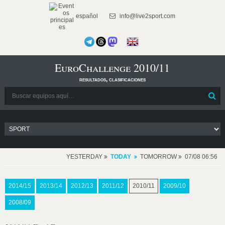
español
info@live2sport.com
EuroChallenge 2010/11
resultados, clasificaciones
YESTERDAY
TODAY
TOMORROW
07/08 06:56
2014/15
2013/14
2012/13
2011/12
2010/11
2009/10
2008/09