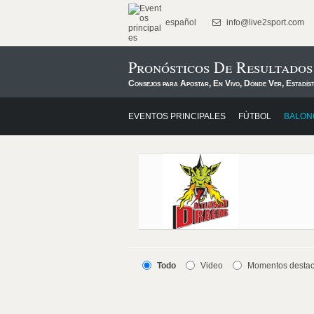
español
info@live2sport.com
Pronósticos De Resultado
Consejos para Apostar, En Vivo, Dónde Ver, Estadís
EVENTOS PRINCIPALES
FÚTBOL
BALON
Todo
Video
Momentos desta