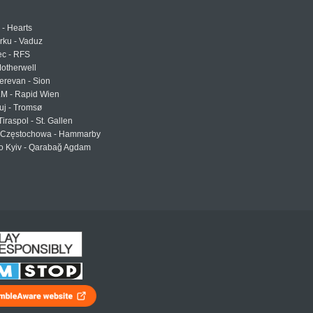
 - Hearts
urku - Vaduz
ec - RFS
otherwell
erevan - Sion
LM - Rapid Wien
uj - Tromsø
Tiraspol - St. Gallen
Częstochowa - Hammarby
 Kyiv - Qarabağ Agdam