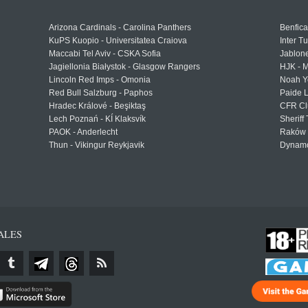
Arizona Cardinals - Carolina Panthers
Benfica
KuPS Kuopio - Universitatea Craiova
Inter T
Maccabi Tel Aviv - CSKA Sofia
Jablon
Jagiellonia Białystok - Glasgow Rangers
HJK - M
Lincoln Red Imps - Omonia
Noah Y
Red Bull Salzburg - Paphos
Paide 
Hradec Králové - Beşiktaş
CFR Cl
Lech Poznań - KÍ Klaksvík
Sheriff 
PAOK - Anderlecht
Raków 
Thun - Vikingur Reykjavik
Dynamo
ALES