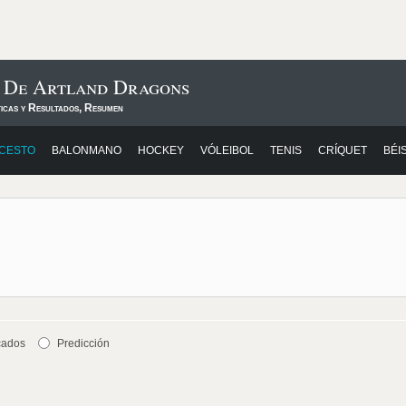
s De Artland Dragons
ticas y Resultados, Resumen
CESTO
BALONMANO
HOCKEY
VÓLEIBOL
TENIS
CRÍQUET
BÉI
cados
Predicción