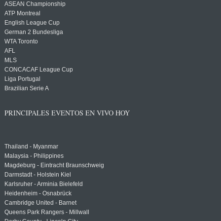
ASEAN Championship
ATP Montreal
English League Cup
German 2 Bundesliga
WTA Toronto
AFL
MLS
CONCACAF League Cup
Liga Portugal
Brazilian Serie A
PRINCIPALES EVENTOS EN VIVO HOY
Thailand - Myanmar
Malaysia - Philippines
Magdeburg - Eintracht Braunschweig
Darmstadt - Holstein Kiel
Karlsruher - Arminia Bielefeld
Heidenheim - Osnabrück
Cambridge United - Barnet
Queens Park Rangers - Millwall