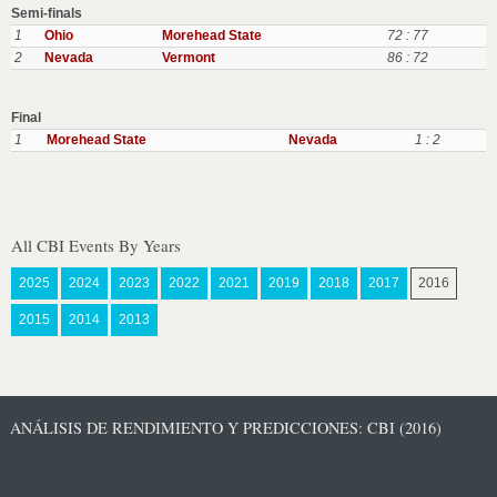
Semi-finals
1
Ohio
Morehead State
72 : 77
2
Nevada
Vermont
86 : 72
Final
1
Morehead State
Nevada
1 : 2
All CBI Events By Years
2025
2024
2023
2022
2021
2019
2018
2017
2016
2015
2014
2013
ANÁLISIS DE RENDIMIENTO Y PREDICCIONES: CBI (2016)