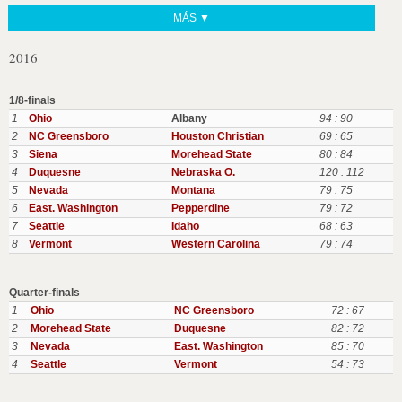
MÁS ▼
2016
1/8-finals
1
Ohio
Albany
94 : 90
2
NC Greensboro
Houston Christian
69 : 65
3
Siena
Morehead State
80 : 84
4
Duquesne
Nebraska O.
120 : 112
5
Nevada
Montana
79 : 75
6
East. Washington
Pepperdine
79 : 72
7
Seattle
Idaho
68 : 63
8
Vermont
Western Carolina
79 : 74
Quarter-finals
1
Ohio
NC Greensboro
72 : 67
2
Morehead State
Duquesne
82 : 72
3
Nevada
East. Washington
85 : 70
4
Seattle
Vermont
54 : 73