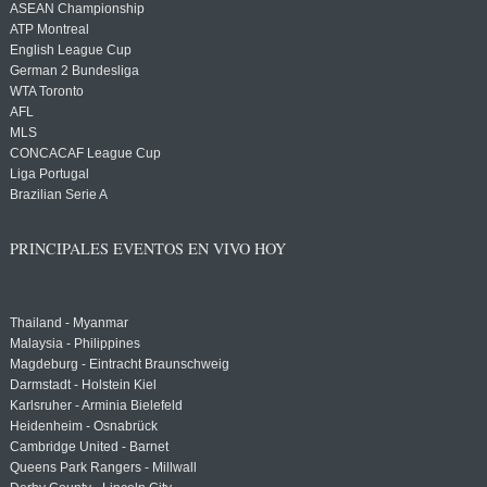
ASEAN Championship
ATP Montreal
English League Cup
German 2 Bundesliga
WTA Toronto
AFL
MLS
CONCACAF League Cup
Liga Portugal
Brazilian Serie A
PRINCIPALES EVENTOS EN VIVO HOY
Thailand - Myanmar
Malaysia - Philippines
Magdeburg - Eintracht Braunschweig
Darmstadt - Holstein Kiel
Karlsruher - Arminia Bielefeld
Heidenheim - Osnabrück
Cambridge United - Barnet
Queens Park Rangers - Millwall