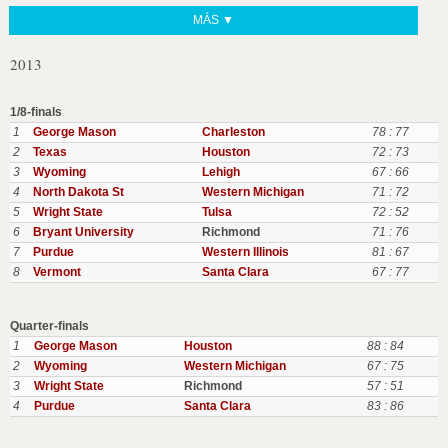
MÁS ▼
2013
1/8-finals
1
George Mason
Charleston
78 : 77
2
Texas
Houston
72 : 73
3
Wyoming
Lehigh
67 : 66
4
North Dakota St
Western Michigan
71 : 72
5
Wright State
Tulsa
72 : 52
6
Bryant University
Richmond
71 : 76
7
Purdue
Western Illinois
81 : 67
8
Vermont
Santa Clara
67 : 77
Quarter-finals
1
George Mason
Houston
88 : 84
2
Wyoming
Western Michigan
67 : 75
3
Wright State
Richmond
57 : 51
4
Purdue
Santa Clara
83 : 86