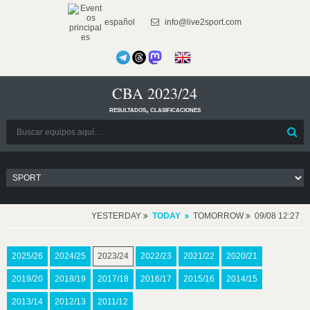
español
info@live2sport.com
CBA 2023/24
resultados, clasificaciones
YESTERDAY
TODAY
TOMORROW
09/08 12:27
2025/26
2024/25
2023/24
2022/23
2021/22
2020/21
2019/20
2018/19
2017/18
2016/17
2015/16
2014/15
2013/14
2012/13
2011/12