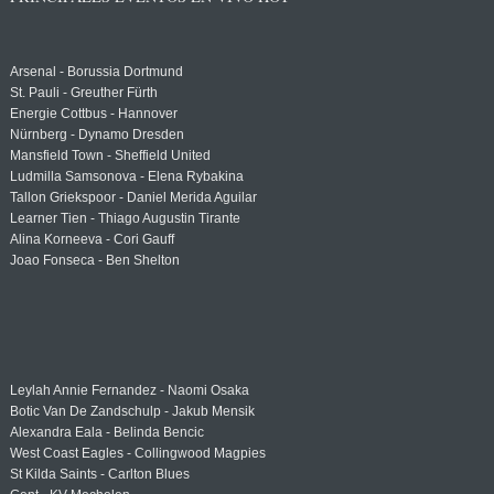
Arsenal - Borussia Dortmund
St. Pauli - Greuther Fürth
Energie Cottbus - Hannover
Nürnberg - Dynamo Dresden
Mansfield Town - Sheffield United
Ludmilla Samsonova - Elena Rybakina
Tallon Griekspoor - Daniel Merida Aguilar
Learner Tien - Thiago Augustin Tirante
Alina Korneeva - Cori Gauff
Joao Fonseca - Ben Shelton
Leylah Annie Fernandez - Naomi Osaka
Botic Van De Zandschulp - Jakub Mensik
Alexandra Eala - Belinda Bencic
West Coast Eagles - Collingwood Magpies
St Kilda Saints - Carlton Blues