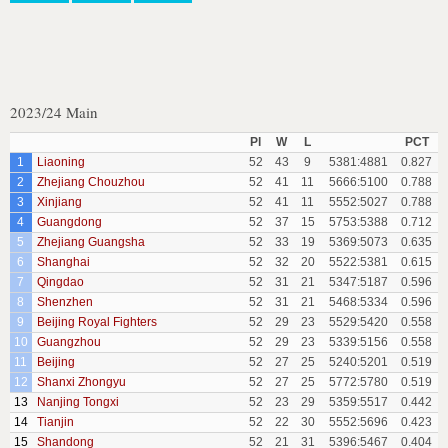
2023/24 Main
Pl
W
L
PCT
1
Liaoning
52
43
9
5381:4881
0.827
2
Zhejiang Chouzhou
52
41
11
5666:5100
0.788
3
Xinjiang
52
41
11
5552:5027
0.788
4
Guangdong
52
37
15
5753:5388
0.712
5
Zhejiang Guangsha
52
33
19
5369:5073
0.635
6
Shanghai
52
32
20
5522:5381
0.615
7
Qingdao
52
31
21
5347:5187
0.596
8
Shenzhen
52
31
21
5468:5334
0.596
9
Beijing Royal Fighters
52
29
23
5529:5420
0.558
10
Guangzhou
52
29
23
5339:5156
0.558
11
Beijing
52
27
25
5240:5201
0.519
12
Shanxi Zhongyu
52
27
25
5772:5780
0.519
13
Nanjing Tongxi
52
23
29
5359:5517
0.442
14
Tianjin
52
22
30
5552:5696
0.423
15
Shandong
52
21
31
5396:5467
0.404