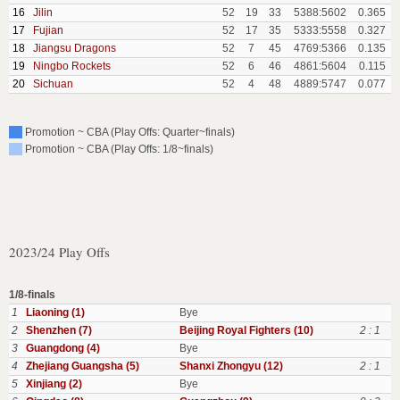
16
Jilin
52
19
33
5388:5602
0.365
17
Fujian
52
17
35
5333:5558
0.327
18
Jiangsu Dragons
52
7
45
4769:5366
0.135
19
Ningbo Rockets
52
6
46
4861:5604
0.115
20
Sichuan
52
4
48
4889:5747
0.077
Promotion ~ CBA (Play Offs: Quarter~finals)
Promotion ~ CBA (Play Offs: 1/8~finals)
2023/24 Play Offs
1/8-finals
1
Liaoning (1)
Bye
2
Shenzhen (7)
Beijing Royal Fighters (10)
2 : 1
3
Guangdong (4)
Bye
4
Zhejiang Guangsha (5)
Shanxi Zhongyu (12)
2 : 1
5
Xinjiang (2)
Bye