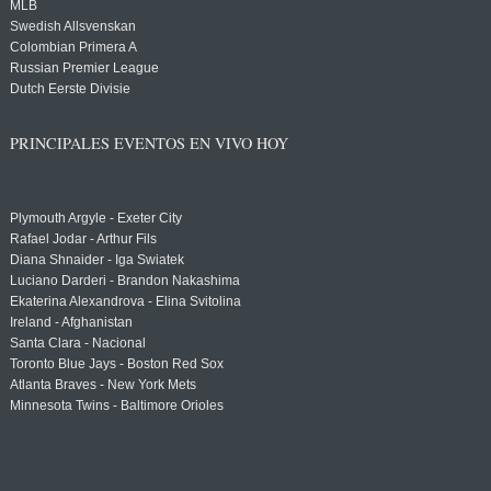
MLB
Swedish Allsvenskan
Colombian Primera A
Russian Premier League
Dutch Eerste Divisie
PRINCIPALES EVENTOS EN VIVO HOY
Plymouth Argyle - Exeter City
Rafael Jodar - Arthur Fils
Diana Shnaider - Iga Swiatek
Luciano Darderi - Brandon Nakashima
Ekaterina Alexandrova - Elina Svitolina
Ireland - Afghanistan
Santa Clara - Nacional
Toronto Blue Jays - Boston Red Sox
Atlanta Braves - New York Mets
Minnesota Twins - Baltimore Orioles