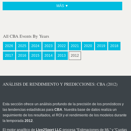
MÁS ▼
All CBA Events By Years
2026
2025
2024
2023
2022
2021
2020
2019
2018
2017
2016
2015
2014
2013
2012
ANÁLISIS DE RENDIMIENTO Y PREDICCIONES: CBA (2012)
Esta sección ofrece un análisis profundo de la precisión de los pronósticos y
las tendencias estadísticas para
CBA
. Nuestra base de datos realiza un
seguimiento de los resultados, el ROI y el rendimiento de los modelos durante
la temporada
2012
.
El motor analítico de
Live2Sport LLC
procesa "Estimaciones de ML" y "Cuotas