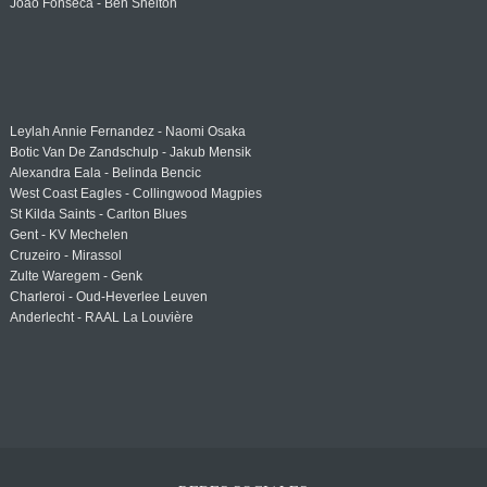
Joao Fonseca - Ben Shelton
Leylah Annie Fernandez - Naomi Osaka
Botic Van De Zandschulp - Jakub Mensik
Alexandra Eala - Belinda Bencic
West Coast Eagles - Collingwood Magpies
St Kilda Saints - Carlton Blues
Gent - KV Mechelen
Cruzeiro - Mirassol
Zulte Waregem - Genk
Charleroi - Oud-Heverlee Leuven
Anderlecht - RAAL La Louvière