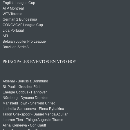
English League Cup
ATP Montreal
WTA Toronto
German 2 Bundesliga
CONCACAF League Cup
Liga Portugal
AFL
Belgian Jupiler Pro League
Brazilian Serie A
PRINCIPALES EVENTOS EN VIVO HOY
Arsenal - Borussia Dortmund
St. Pauli - Greuther Fürth
Energie Cottbus - Hannover
Nürnberg - Dynamo Dresden
Mansfield Town - Sheffield United
Ludmilla Samsonova - Elena Rybakina
Tallon Griekspoor - Daniel Merida Aguilar
Learner Tien - Thiago Augustin Tirante
Alina Korneeva - Cori Gauff