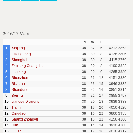
2016/17 Main
Pl
W
L
1
Xinjiang
38
32
6
4312:3853
2
Guangdong
38
30
8
4138:3806
3
Shanghai
38
30
8
4115:3759
4
Zhejiang Guangsha
38
30
8
4190:3822
5
Liaoning
38
29
9
4265:3889
6
Shenzhen
38
26
12
4151:3886
7
Sichuan
38
23
15
3946:3832
8
Shandong
38
22
16
3851:3814
9
Beijing
38
21
17
3855:3757
10
Jiangsu Dragons
38
20
18
3939:3888
11
Tianjin
38
18
20
4056:4128
12
Qingdao
38
16
22
3866:3955
13
Shanxi Zhongyu
38
16
22
4156:4166
14
Jilin
38
14
24
3920:4108
15
Fujian
38
12
26
4016:4317