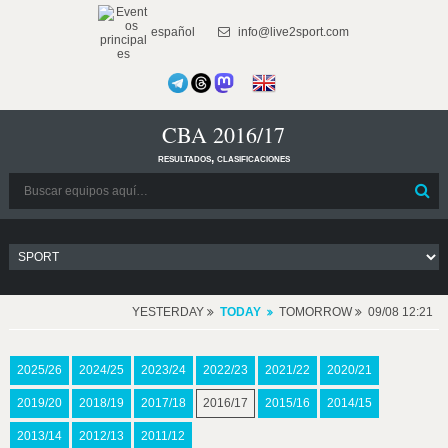
español
info@live2sport.com
CBA 2016/17
resultados, clasificaciones
YESTERDAY
TODAY
TOMORROW
09/08 12:21
2025/26
2024/25
2023/24
2022/23
2021/22
2020/21
2019/20
2018/19
2017/18
2016/17
2015/16
2014/15
2013/14
2012/13
2011/12