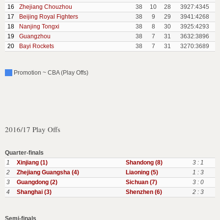
16
Zhejiang Chouzhou
38
10
28
3927:4345
17
Beijing Royal Fighters
38
9
29
3941:4268
18
Nanjing Tongxi
38
8
30
3925:4293
19
Guangzhou
38
7
31
3632:3896
20
Bayi Rockets
38
7
31
3270:3689
Promotion ~ CBA (Play Offs)
2016/17 Play Offs
Quarter-finals
1
Xinjiang (1)
Shandong (8)
3 : 1
2
Zhejiang Guangsha (4)
Liaoning (5)
1 : 3
3
Guangdong (2)
Sichuan (7)
3 : 0
4
Shanghai (3)
Shenzhen (6)
2 : 3
Semi-finals