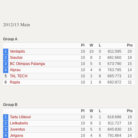
2012/13 Main
Group A
Pl
W
L
Pts
1
Ventspils
10
10
0
811:595
20
2
Siauliai
10
8
2
881:660
18
3
BC Olimpas Palanga
10
5
5
673:790
15
4
Atyrau
10
4
6
763:795
14
5
TAL TECH
10
2
8
665:773
12
6
Rapla
10
1
9
692:872
11
Group B
Pl
W
L
Pts
1
Tartu Ulikool
10
9
1
916:696
19
2
Lietkabelis
10
8
2
811:727
18
3
Juventus
10
5
5
845:830
15
4
Jelgava
10
4
6
791:864
14