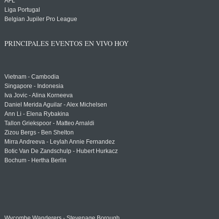
AFL
Liga Portugal
Belgian Jupiler Pro League
PRINCIPALES EVENTOS EN VIVO HOY
Vietnam - Cambodia
Singapore - Indonesia
Iva Jovic - Alina Korneeva
Daniel Merida Aguilar - Alex Michelsen
Ann Li - Elena Rybakina
Tallon Griekspoor - Matteo Arnaldi
Zizou Bergs - Ben Shelton
Mirra Andreeva - Leylah Annie Fernandez
Botic Van De Zandschulp - Hubert Hurkacz
Bochum - Hertha Berlin
Wycombe Wanderers - Stevenage Borough