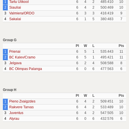
1
Tartu Ulikool
6
4
2
485:410
10
2
Siauliai
6
4
2
500:469
10
3
Valmiera/ORDO
6
3
3
416:419
9
4
Sakalai
6
1
5
380:483
7
Group G
Pl
W
L
Pts
1
Prienai
6
5
1
535:443
11
2
BC Kalev/Cramo
6
5
1
495:421
11
3
Jelgava
6
2
4
508:588
8
4
BC Olimpas Palanga
6
0
6
477:563
6
Group H
Pl
W
L
Pts
1
Pieno Zvaigzdes
6
4
2
509:451
10
2
Rakvere Tarvas
6
4
2
533:489
10
3
Juventus
6
4
2
547:505
10
4
Atyrau
6
0
6
432:576
6