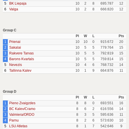
5
BK Liepaja
10
2
8
695:787
12
6
Valga
10
2
8
666:820
12
Group C
Pl
W
L
Pts
1
Prienai
10
10
0
915:672
20
2
Sakalai
10
5
5
779:764
15
3
Rakvere Tarvas
10
5
5
792:819
15
4
Barons Kvartals
10
5
5
759:814
15
5
Nevezis
10
4
6
768:732
14
6
Tallinna Kalev
10
1
9
664:876
11
Group D
Pl
W
L
Pts
1
Pieno Zvaigzdes
8
8
0
693:551
16
2
BC Kalev/Cramo
8
6
2
616:556
14
3
Valmiera/ORDO
8
3
5
595:636
11
4
Parnu
8
2
6
573:630
10
5
LSU Atletas
8
1
7
542:646
9