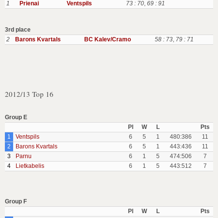
1
Prienai
Ventspils
73 : 70
,
69 : 91
3rd place
2
Barons Kvartals
BC Kalev/Cramo
58 : 73
,
79 : 71
2012/13 Top 16
Group E
Pl
W
L
Pts
1
Ventspils
6
5
1
480:386
11
2
Barons Kvartals
6
5
1
443:436
11
3
Parnu
6
1
5
474:506
7
4
Lietkabelis
6
1
5
443:512
7
Group F
Pl
W
L
Pts