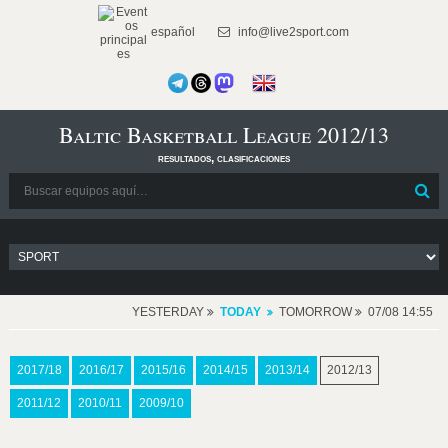
español
info@live2sport.com
Baltic Basketball League 2012/13
resultados, clasificaciones
YESTERDAY
TODAY
TOMORROW
07/08 14:55
2017/18
2016/17
2015/16
2014/15
2013/14
2012/13
2011/12
2010/11
2009/10