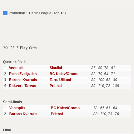
Promotion ~ Baltic League (Top 16)
2012/13 Play Offs
Quarter-finals
1
Ventspils
Siauliai
87 : 80
,
78 : 81
2
Pieno Zvaigzdes
BC Kalev/Cramo
82 : 79
,
54 : 71
3
Barons Kvartals
Tartu Ulikool
89 : 100
,
63 : 49
4
Rakvere Tarvas
Prienai
89 : 110
,
72 : 108
Semi-finals
1
Ventspils
BC Kalev/Cramo
78 : 65
,
61 : 64
2
Barons Kvartals
Prienai
80 : 110
,
73 : 76
Final