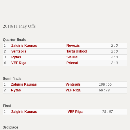
2010/11 Play Offs
Quarter-finals
1
Zalgiris Kaunas
Nevezis
2 : 0
2
Ventspils
Tartu Ulikool
2 : 0
3
Rytas
Siauliai
2 : 0
4
VEF Riga
Prienai
2 : 0
Semi-finals
1
Zalgiris Kaunas
Ventspils
108 : 55
2
Rytas
VEF Riga
68 : 79
Final
1
Zalgiris Kaunas
VEF Riga
75 : 67
3rd place