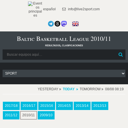
español
info@live2sport.com
Baltic Basketball League 2010/11
resultados, clasificaciones
YESTERDAY
TODAY
TOMORROW
08/08 08:19
2017/18
2016/17
2015/16
2014/15
2013/14
2012/13
2011/12
2010/11
2009/10