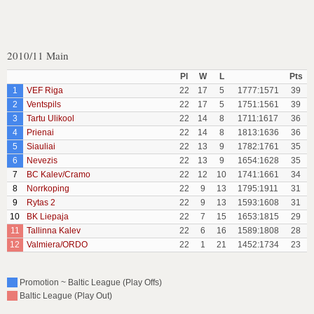
2010/11 Main
Pl
W
L
Pts
1
VEF Riga
22
17
5
1777:1571
39
2
Ventspils
22
17
5
1751:1561
39
3
Tartu Ulikool
22
14
8
1711:1617
36
4
Prienai
22
14
8
1813:1636
36
5
Siauliai
22
13
9
1782:1761
35
6
Nevezis
22
13
9
1654:1628
35
7
BC Kalev/Cramo
22
12
10
1741:1661
34
8
Norrkoping
22
9
13
1795:1911
31
9
Rytas 2
22
9
13
1593:1608
31
10
BK Liepaja
22
7
15
1653:1815
29
11
Tallinna Kalev
22
6
16
1589:1808
28
12
Valmiera/ORDO
22
1
21
1452:1734
23
Promotion ~ Baltic League (Play Offs)
Baltic League (Play Out)