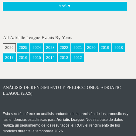
MÁS ▼
All Adriatic League Events By Years
2026
2025
2024
2023
2022
2021
2020
2019
2018
2017
2016
2015
2014
2013
2012
ANÁLISIS DE RENDIMIENTO Y PREDICCIONES: ADRIATIC
LEAGUE (2026)
Esta sección ofrece un análisis profundo de la precisión de los pronósticos y
las tendencias estadísticas para
Adriatic League
. Nuestra base de datos
realiza un seguimiento de los resultados, el ROI y el rendimiento de los
modelos durante la temporada
2026
.