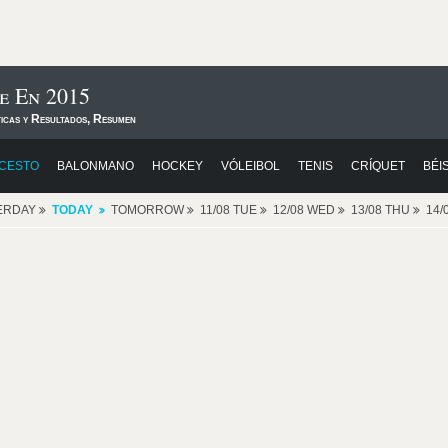
e En 2015
ticas y Resultados, Resumen
CESTO
BALONMANO
HOCKEY
VÓLEIBOL
TENIS
CRÍQUET
BÉI
ERDAY
TODAY
TOMORROW
11/08 TUE
12/08 WED
13/08 THU
14/