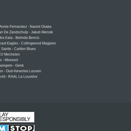
 Annie Fernandez - Naomi Osaka
an De Zandschulp - Jakub Mensik
ra Eala - Belinda Bencic
oast Eagles - Collingwood Magpies
a Saints - Carlton Blues
 KV Mechelen
o - Mirassol
Waregem - Genk
roi - Oud-Heverlee Leuven
cht - RAAL La Louvière