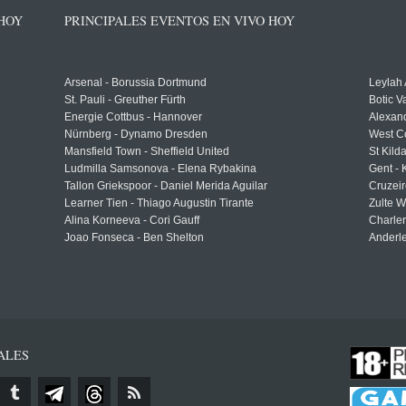
 HOY
PRINCIPALES EVENTOS EN VIVO HOY
Arsenal - Borussia Dortmund
Leylah
St. Pauli - Greuther Fürth
Botic V
Energie Cottbus - Hannover
Alexand
Nürnberg - Dynamo Dresden
West C
Mansfield Town - Sheffield United
St Kild
Ludmilla Samsonova - Elena Rybakina
Gent -
Tallon Griekspoor - Daniel Merida Aguilar
Cruzeir
Learner Tien - Thiago Augustin Tirante
Zulte 
Alina Korneeva - Cori Gauff
Charle
Joao Fonseca - Ben Shelton
Anderle
ALES