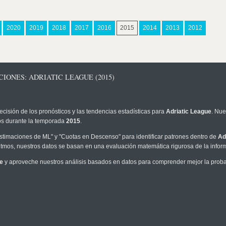
2020
2019
2018
2017
2016
2015
2014
2013
2012
IONES: ADRIATIC LEAGUE (2015)
ecisión de los pronósticos y las tendencias estadísticas para
Adriatic League
. Nue
los durante la temporada
2015
.
timaciones de ML" y "Cuotas en Descenso" para identificar patrones dentro de
Ad
tmos, nuestros datos se basan en una evaluación matemática rigurosa de la infor
e
y aproveche nuestros análisis basados en datos para comprender mejor la probabi