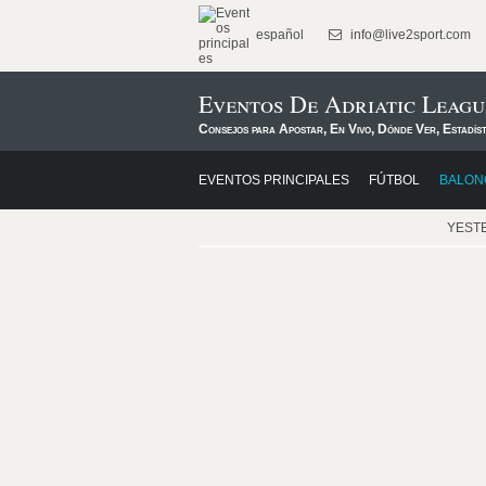
español
info@live2sport.com
Eventos De Adriatic Leagu
Consejos para Apostar, En Vivo, Dónde Ver, Estadís
EVENTOS PRINCIPALES
FÚTBOL
BALON
YEST