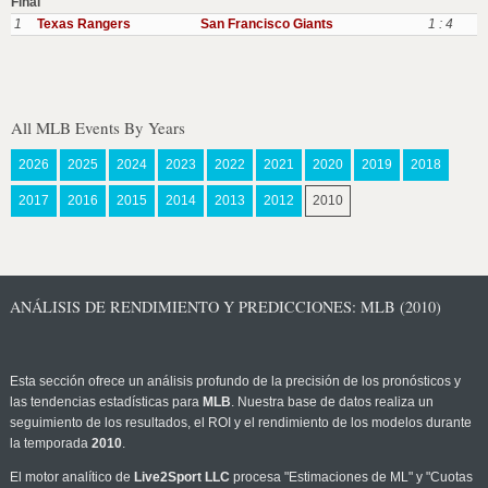
Final
1
Texas Rangers
San Francisco Giants
1 : 4
All MLB Events By Years
2026
2025
2024
2023
2022
2021
2020
2019
2018
2017
2016
2015
2014
2013
2012
2010
ANÁLISIS DE RENDIMIENTO Y PREDICCIONES: MLB (2010)
Esta sección ofrece un análisis profundo de la precisión de los pronósticos y
las tendencias estadísticas para
MLB
. Nuestra base de datos realiza un
seguimiento de los resultados, el ROI y el rendimiento de los modelos durante
la temporada
2010
.
El motor analítico de
Live2Sport LLC
procesa "Estimaciones de ML" y "Cuotas