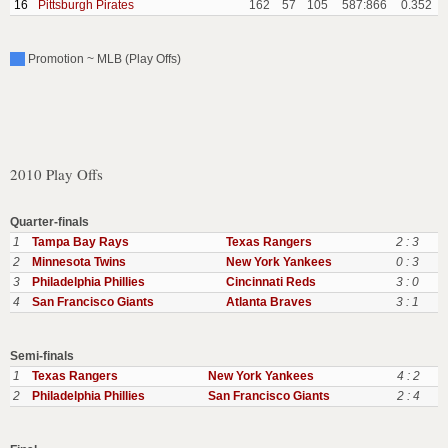
16
Pittsburgh Pirates
162
57
105
587:866
0.352
Promotion ~ MLB (Play Offs)
2010 Play Offs
Quarter-finals
1
Tampa Bay Rays
Texas Rangers
2 : 3
2
Minnesota Twins
New York Yankees
0 : 3
3
Philadelphia Phillies
Cincinnati Reds
3 : 0
4
San Francisco Giants
Atlanta Braves
3 : 1
Semi-finals
1
Texas Rangers
New York Yankees
4 : 2
2
Philadelphia Phillies
San Francisco Giants
2 : 4