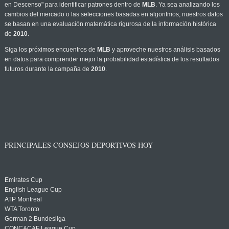
en Descenso" para identificar patrones dentro de
MLB
. Ya sea analizando los
cambios del mercado o las selecciones basadas en algoritmos, nuestros datos
se basan en una evaluación matemática rigurosa de la información histórica
de
2010
.
Siga los próximos encuentros de
MLB
y aproveche nuestros análisis basados
en datos para comprender mejor la probabilidad estadística de los resultados
futuros durante la campaña de
2010
.
PRINCIPALES CONSEJOS DEPORTIVOS HOY
Emirates Cup
English League Cup
ATP Montreal
WTA Toronto
German 2 Bundesliga
CONCACAF League Cup