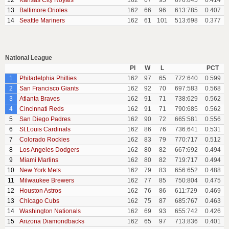
12
Kansas City Royals
162
67
95
676:845
0.414
13
Baltimore Orioles
162
66
96
613:785
0.407
14
Seattle Mariners
162
61
101
513:698
0.377
National League
Pl
W
L
PCT
1
Philadelphia Phillies
162
97
65
772:640
0.599
2
San Francisco Giants
162
92
70
697:583
0.568
3
Atlanta Braves
162
91
71
738:629
0.562
4
Cincinnati Reds
162
91
71
790:685
0.562
5
San Diego Padres
162
90
72
665:581
0.556
6
St.Louis Cardinals
162
86
76
736:641
0.531
7
Colorado Rockies
162
83
79
770:717
0.512
8
Los Angeles Dodgers
162
80
82
667:692
0.494
9
Miami Marlins
162
80
82
719:717
0.494
10
New York Mets
162
79
83
656:652
0.488
11
Milwaukee Brewers
162
77
85
750:804
0.475
12
Houston Astros
162
76
86
611:729
0.469
13
Chicago Cubs
162
75
87
685:767
0.463
14
Washington Nationals
162
69
93
655:742
0.426
15
Arizona Diamondbacks
162
65
97
713:836
0.401