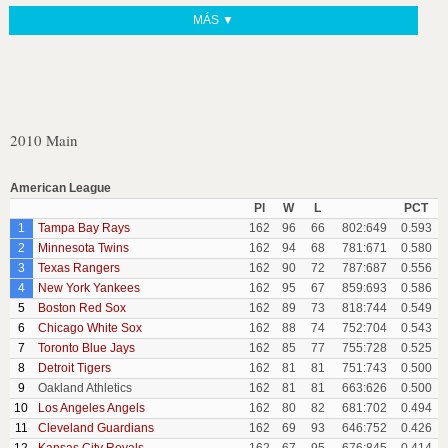
MÁS ▼
2010 Main
American League
Pl
W
L
PCT
1
Tampa Bay Rays
162
96
66
802:649
0.593
2
Minnesota Twins
162
94
68
781:671
0.580
3
Texas Rangers
162
90
72
787:687
0.556
4
New York Yankees
162
95
67
859:693
0.586
5
Boston Red Sox
162
89
73
818:744
0.549
6
Chicago White Sox
162
88
74
752:704
0.543
7
Toronto Blue Jays
162
85
77
755:728
0.525
8
Detroit Tigers
162
81
81
751:743
0.500
9
Oakland Athletics
162
81
81
663:626
0.500
10
Los Angeles Angels
162
80
82
681:702
0.494
11
Cleveland Guardians
162
69
93
646:752
0.426