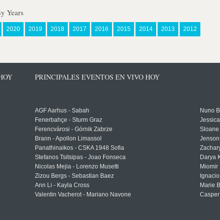
By Years
2020
2019
2018
2017
2016
2015
2014
2013
2012
 HOY
PRINCIPALES EVENTOS EN VIVO HOY
AGF Aarhus - Sabah
Nuno Bo
Fenerbahçe - Sturm Graz
Jessic
Ferencvárosi - Górnik Zabrze
Sloane 
Brann - Apollon Limassol
Jenson
Panathinaikos - CSKA 1948 Sofia
Zachary
Stefanos Tsitsipas - Joao Fonseca
Darya K
Nicolas Mejia - Lorenzo Musetti
Miomir 
Zizou Bergs - Sebastian Baez
Ignacio
Ann Li - Kayla Cross
Marie 
Valentin Vacherot - Mariano Navone
Casper