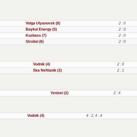
Volga Ulyanovsk (8)
2 : 0
Baykal Energy (5)
2 : 0
Kuzbass (7)
2 : 0
Stroitel (6)
2 : 0
Vodnik (4)
2 : 0
Ska Neftianik (3)
2 : 1
Yenisei (2)
2 : 4
Vodnik (4)
4 : 2
,
4 : 4