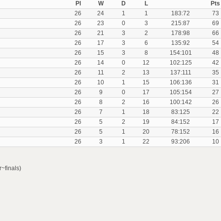
Pl
W
D
L
Pts
26
24
1
1
183:72
73
26
23
0
3
215:87
69
26
21
3
2
178:98
66
26
17
3
6
135:92
54
26
15
3
8
154:101
48
26
14
0
12
102:125
42
26
11
2
13
137:111
35
26
10
1
15
106:136
31
26
9
0
17
105:154
27
26
8
2
16
100:142
26
26
7
1
18
83:125
22
26
5
2
19
84:152
17
26
5
1
20
78:152
16
26
3
1
22
93:206
10
~finals)