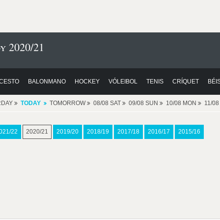
y 2020/21
CESTO
BALONMANO
HOCKEY
VÓLEIBOL
TENIS
CRÍQUET
BÉI
RDAY
TODAY
TOMORROW
08/08 SAT
09/08 SUN
10/08 MON
11/0
021/22
2020/21
2019/20
2018/19
2017/18
2016/17
2015/16