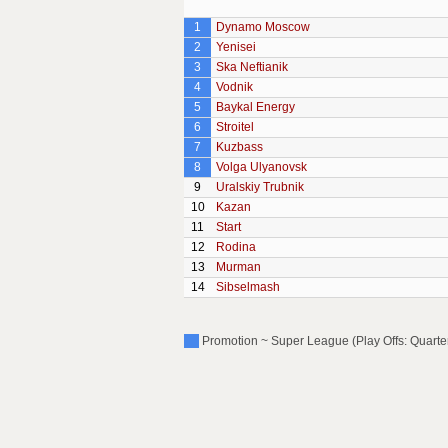
1
Dynamo Moscow
2
Yenisei
3
Ska Neftianik
4
Vodnik
5
Baykal Energy
6
Stroitel
7
Kuzbass
8
Volga Ulyanovsk
9
Uralskiy Trubnik
10
Kazan
11
Start
12
Rodina
13
Murman
14
Sibselmash
Promotion ~ Super League (Play Offs: Quarter