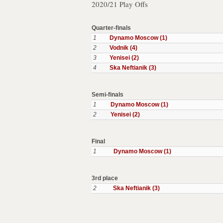
2020/21 Play Offs
Quarter-finals
1
Dynamo Moscow (1)
2
Vodnik (4)
3
Yenisei (2)
4
Ska Neftianik (3)
Semi-finals
1
Dynamo Moscow (1)
2
Yenisei (2)
Final
1
Dynamo Moscow (1)
3rd place
2
Ska Neftianik (3)