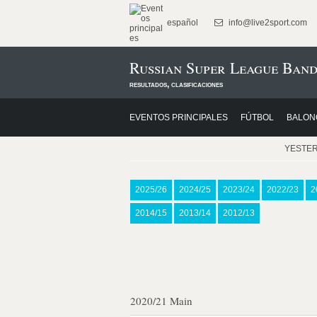
español
info@live2sport.com
Russian Super League Band
resultados, clasificaciones
EVENTOS PRINCIPALES
FÚTBOL
BALON
YESTE
2025/26
2024/25
2023/24
2022/23
2
2014/15
2013/14
2012/13
2020/21 Main