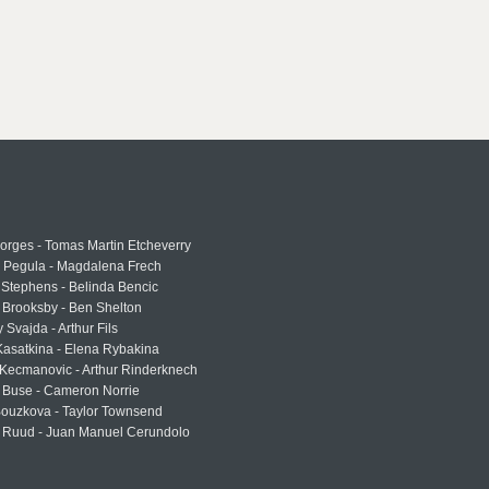
rges - Tomas Martin Etcheverry
a Pegula - Magdalena Frech
Stephens - Belinda Bencic
 Brooksby - Ben Shelton
 Svajda - Arthur Fils
asatkina - Elena Rybakina
Kecmanovic - Arthur Rinderknech
 Buse - Cameron Norrie
Bouzkova - Taylor Townsend
 Ruud - Juan Manuel Cerundolo